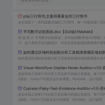
请发表友善的回复…
php三行情书,文案得看看这些三行情书
本文精选了一系列温馨浪漫的三行情书，每一封都充满了深
手写数字识别系统.doc【GUI设计Matlab】
资 源 简 介 手写数字识别系统，非常好的啊!带有GUI界面
字。这个系统不仅功能强大，而且还带有直观的图形用户界面
的识别结果。这个系统可以在各种场景中使用，无论是学校
如何通过区域科技创新分析工具精准掌握区域创新要
便和实用的工具，你一定
会
喜欢它的！
如何通过区域科技创新分析工具精准掌握区域创新要素分布
Visual-Workflow-Orphan-Node-Auditor-v1
原创本地工程审计与分析工具合集中的独立资源包。每个ZIP
G报告、1080×720真实运行效果图、README、运行说明、功
m test验证算法，执行npm run report生成报
Cypress-Flaky-Test-Evidence-Auditor-v1
源码、Logo、官方截图、论文、生产日志或其他受限素材
原创本地工程审计与分析工具合集中的独立资源包。每个ZIP
G报告、1080×720真实运行效果图、README、运行说明、功
m test验证算法，执行npm run report生成报