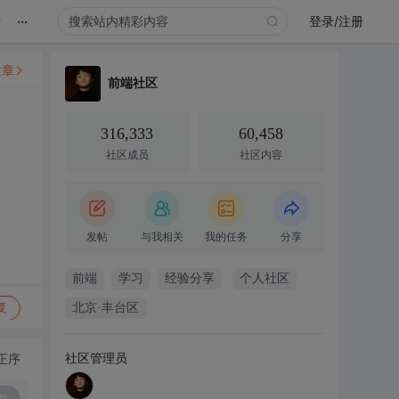
...
录
登录/注册
文章
前端社区
316,333
60,458
社区成员
社区内容
发帖
与我相关
我的任务
分享
前端
学习
经验分享
个人社区
复
北京·丰台区
社区管理员
正序