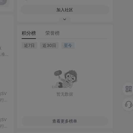
复
加入社区
积分榜
荣誉榜
近7日
近30日
至今
数
出准确
常方
SV
暂无数据
行np
项目
SV
查看更多榜单
行np
项目