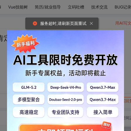
N
Vue技能树
简历/就业指导
立码吐槽
技术交流
BUG记
用AI写
服务超时,请刷新页面重试
肯定会摇起来
转发到动态
举报
写回
切换为时间