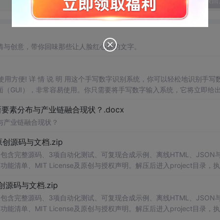
发表回
情与创意，带你回味那些让人脸红心跳的文字。
，使用方便! 详 情 说 明 用这个手写数字识别系统，你可以轻松地识别手写
（GUI），非常容易使用。你只需要将手写数字输入系统，它将立即给
、工作还是日常生活，都能为你提供快速和准确的识别服务。它是一个非
素分布与产业链融合现状？.docx
与产业链融合现状？
.0-原创源码与文档.zip
包含完整源码、3项自动化测试、可复现合成示例、离线HTML、JSON与
能清单、MIT License及原创与授权声明。解压后进入project目录，执
告，也可通过本地静态服务器打开网页。运行时零第三方依赖，不包含热点产品或开源
.0-原创源码与文档.zip
。适合前端开发、AI应用工程、测试审计和课程实践。
包含完整源码、3项自动化测试、可复现合成示例、离线HTML、JSON与
能清单、MIT License及原创与授权声明。解压后进入project目录，执
告，也可通过本地静态服务器打开网页。运行时零第三方依赖，不包含热点产品或开源