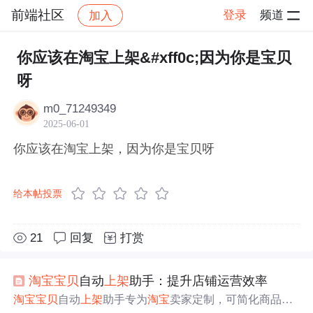
前端社区
登录
频道
加入
帖子详情
社区
前端社区
感慨
你应该在淘宝上架&#xff0c;因为你是宝贝
呀
m0_71249349
2025-06-01
你应该在淘宝上架，因为你是宝贝呀
给本帖投票
21
回复
打赏
淘宝
宝贝
自动
上架
助手：提升店铺运营效率
淘宝
宝贝
自动
上架
助手专为
淘宝
卖家定制，可简化商品
上