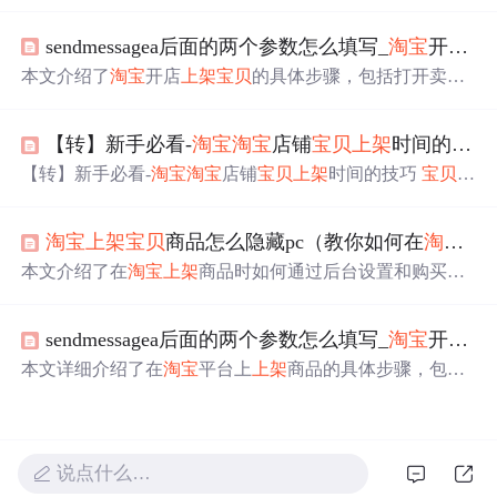
架
流程。它涵盖信息采集、分类筛选、预处理等环节，支
持自动上传与分时段
上架
，还能进行商品分类管理。借助
sendmessagea后面的两个参数怎么填写_
淘宝
开店
宝
该工具可优化运营策略，增加商品曝光，提升店铺销量。
本文介绍了
淘宝
开店
上架
宝贝
的具体步骤，包括打开卖家
中心、上传商品图、选择类目、填写发布参数等。同时指
出上传
宝贝
后可能涉及的问题，如标题敏感词汇、盗图
【转】新手必看-
淘宝
淘宝
店铺
宝贝
上架
时间的技巧
等，详细说明了盗图的几种情况及相应处罚。
【转】新手必看-
淘宝
淘宝
店铺
宝贝
上架
时间的技巧
宝贝
发
布时间的技巧 1.不要同时发布
宝贝
，最好分三次发布！
淘
宝
里的
宝贝
排列是离结束时间越近，排的位置越靠前！如
淘宝
上架
宝贝
商品怎么隐藏pc（教你如何在
淘宝
店
果您
宝贝
同时发布的话，也就是说这个星期只有一天您的
宝贝
是排在最前面！分三次隔天发布，那你一个星期就有
本文介绍了在
淘宝
上架
商品时如何通过后台设置和购买隐
三次机会了！就想你一样为什么
宝贝
发布的时间不是14天
藏店铺模板，使商品仅在手机端展示，从而提高曝光率并
而是7天那！同样的理由嘛！ 选择
上架
时间越短越好，查
避免竞争者发现。
商品的时候 默认排序就是按时
sendmessagea后面的两个参数怎么填写_
淘宝
开店
宝
本文详细介绍了在
淘宝
平台上
上架
商品的具体步骤，包括
图片上传、类目选择及商品参数填写等，并强调了避免盗
图的重要性。
说点什么…