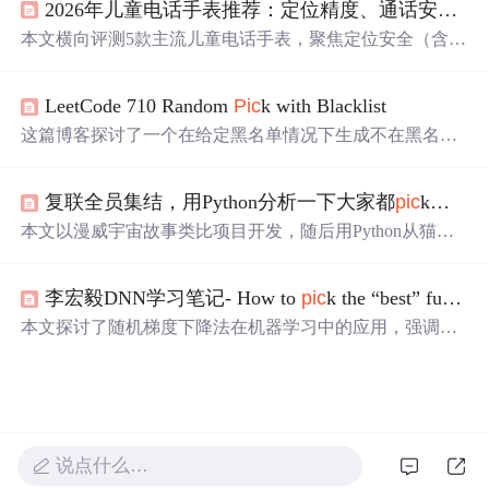
2026年儿童电话手表推荐：定位精度、通话安全与健康监测深度横评
工作。凯兰在多个领域展现出超常才华，他的故事在社交
媒体上引发热议。
本文横向评测5款主流儿童电话手表，聚焦定位安全（含楼
层定位5.0、离线/关机查找）、健康监测（GSR皮肤电传
感、PPG双算法情绪识别）、通话品质（双摄、AI降
LeetCode 710 Random
Pic
k with Blacklist
噪）、家长管控（应用禁用、支付限额）及防水续航。小
天才
Z12为Top
Pic
k，搭载4778双频GNSS芯片、全球首款
这篇博客探讨了一个在给定黑名单情况下生成不在黑名单
GSR传感器、CaremeOS系统及ISO27001认证，代表当前儿
内的均匀随机整数的方法。通过预处理，在构造器中重新
童智能穿戴在安全与健康感知维度的技术前沿。
映射黑名单中的数字，减少Math.random()调用次数，提高
复联全员集结，用Python分析一下大家都
pic
k谁？
效率。解决方案包括使用HashMap存储映射关系，并在
pic
k()方法中检查和返回随机数。这种方法巧妙地避免了每次
本文以漫威宇宙故事类比项目开发，随后用Python从猫眼
生成后检查的开销。
抓取约9万条《复联4》评论数据，经清洗后进行分析。包
括统计各城市评论数量、观众评分趋势、英雄人物受欢迎
李宏毅DNN学习笔记- How to
pic
k the “best” function? 实践问题研究
程度，制作词云，还对钢铁侠和灭霸进行情感分析，最后
给出程序员重构代码的警示。
本文探讨了随机梯度下降法在机器学习中的应用，强调了
充足数据的重要性，并介绍了训练、验证及测试的流程。
文章还提到了过拟合问题及解决方法，即增加训练数据
集。
说点什么…