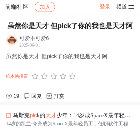
前端社区
登录
频道
加入
帖子详情
社区
前端社区
感慨
虽然你是天才 但pick了你的我也是天才阿
可爱不可爱6
2025-06-01
虽然你是天才 但pick了你的我也是天才阿
给本帖投票
19
回复
打赏
马斯克
pic
k的
天才
少年：14岁成SpaceX最年轻工程师，岗位年薪百万，2岁启蒙11岁上大学...
14岁的凯兰·夸齐成为SpaceX最年轻员工，任职软件工程
师，此前他在圣克拉拉大学以最年轻毕业生身份完成学
业，拥有丰富的科研和实习经历，包括在英特尔实验室的