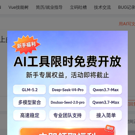
N
Vue技能树
简历/就业指导
立码吐槽
技术交流
BUG记
用AI写
上的一切不朽
转发到动态
举报
写回
切换为时间