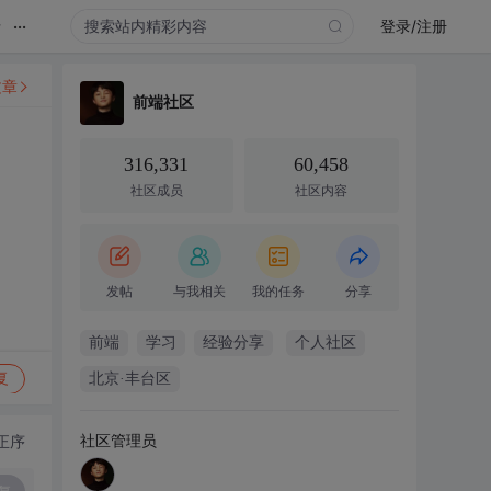
...
录
登录/注册
文章
前端社区
316,331
60,458
社区成员
社区内容
发帖
与我相关
我的任务
分享
前端
学习
经验分享
个人社区
复
北京·丰台区
社区管理员
正序