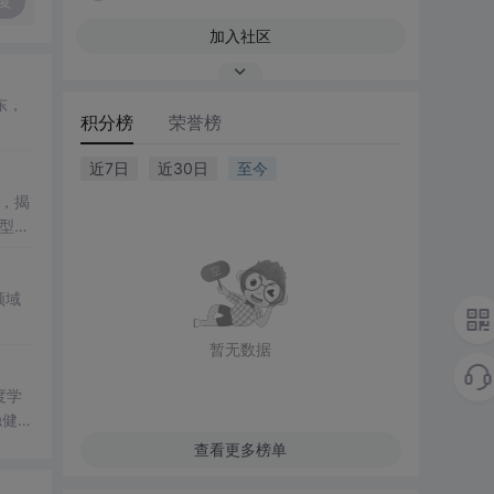
复
加入社区
东，
积分榜
荣誉榜
近7日
近30日
至今
，揭
型
领域
暂无数据
度学
稳健性
力。
查看更多榜单
优化