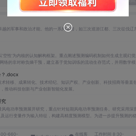
发表回
卓越的军事和政治才能。他的一系列举措，如三次巡游江都、三次征伐辽
。
‘空性’为内核的认知解构框架。重点阐述预测编码机制如何生成主观幻觉
式网络的非对称负熵干预，建立基于觉知训练的流动生存范式，并用数学模
贯穿量子真空、概率叠加、全息网络等信息技术相关概念。
.docx
在技术转移、成果转化、技术经纪、知识产权、产业创新、科技招商等垂直
案，推动科技创新与产业创新智能化发展。
研究
型的多变量风电功率预测展开研究，重点针对短期风电功率预测任务。研究采用深
多种气象及运行变量作为输入特征，构建高精度预测模型。为进一步提升预测的
，优化模型在不确定性环境下的输出表现，增强预测结果的置信区间估计能
与电网调度的科学性。; 适合人群：具备Python编程基
400-660-
在线客
工作时间 8:30-
ow）的研究生、科研人员，以及从事新能源发电预测、电力系统调度、智能电网