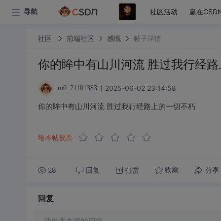
社区活动
赢在CSD
导航
社区
前端社区
感慨
帖子详情
你的眸中有山川河流 胜过我行经路
2025-06-02 23:14:58
m0_71101383
你的眸中有山川河流 胜过我行经路上的一切不朽
给本帖投票
28
回复
打赏
分享
收藏
回复