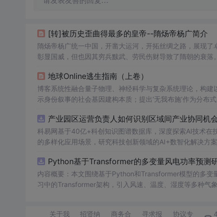
请发表友善的回复…
[转]被历史歪曲得最多的皇帝--隋炀帝杨广简介
隋炀帝杨广统一中国，开凿大运河，开拓丝绸之路，展现了
彰显国威，但也因其穷兵黩武、劳民伤财导致了隋朝的衰落
地球Online逃生指南（上卷）
博客系统性融合量子物理、神经科学与复杂系统理论，构建以
示身份叙事的社会基因建构本质；提出‘无我布施’作为分布
（如痛苦负熵公式、自由度流体方程）量化意识自由。全文
产业园区运营负责人如何识别区域间产业协同机会？
科易网基于40亿+科创知识图谱数据库，深度探索AI技术
的多样化应用场景，研究科技创新领域的AI+数智化解决方
Python基于Transformer的多变量风电功率预测
内容概要：本文围绕基于Python和Transformer模
习中的Transformer架构，引入风速、温度、湿度等
与可靠性，研究结合近端梯度算法求解LASSO分位数回归
该技术是机器学习与新能源领域深度融合的典型应用，旨在提高风电并网的稳定性
关于我
招贤纳
商务合
寻求报
协议专
础，熟悉主流深度学习框架（如PyTorch或TensorFl