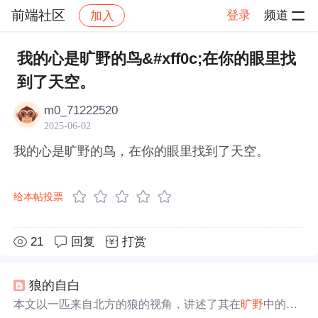
前端社区
登录
频道
加入
帖子详情
社区
前端社区
感慨
我的心是旷野的鸟&#xff0c;在你的眼里找
到了天空。
m0_71222520
2025-06-02
我的心是旷野的鸟，在你的眼里找到了天空。
给本帖投票
21
回复
打赏
狼的自白
本文以一匹来自北方的狼的视角，讲述了其在
旷野
中的流