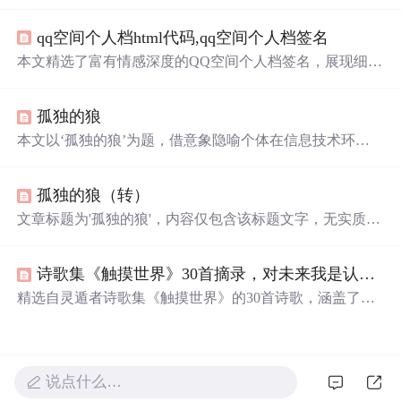
浪经历及内
心
深处的渴望。面对生活的艰辛与孤独，它选
择离开群体，追求自由与真实。
qq空间个人档html代码,qq空间个人档签名
本文精选了富有情感深度的QQ空间个人档签名，展现细腻
的情感表达和哲理思考，带你探索文字背后的情感故事和
生活哲理。
孤独的狼
本文以‘孤独的狼’为题，借意象隐喻个体在信息技术环境
中的独立性与韧性，探讨AI系统中单智能体自主决策、异
常检测及鲁棒性建模等核
心
问题，强调在分布式系统中保
孤独的狼（转）
持个体辨识度与抗干扰能力的重要性。
文章标题为'孤独的狼'，内容仅包含该标题文字，无实质性
信息技术相关内容，未涉及算法、模型、编程、系统架
构、数据处理、网络安全、人工智能、软件工程、硬件技
诗歌集《触摸世界》30首摘录，对未来我是认真的
术或IT运维等主题。
精选自灵遁者诗歌集《触摸世界》的30首诗歌，涵盖了从2
007年至2013年间的作品，每一首诗都充满了对生命、自
然、爱情和未来的深刻思考与感悟。
说点什么…