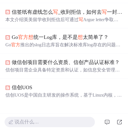
产化适配、高性能架构及金融级安全特性，成为MinIO的
理
想
替代品。其100% S3协议兼容性支持平滑迁移，并已
信签纸有虚线怎么
写
_收到拒信，如何去
写
一封Argue letter？
在政务云与金融场景落地验证，有效降低存储TCO并提升
安全性。
本文介绍英美留学收到拒信后可通过
写
Argue letter争取录
取机会。先阐述被拒常见原因，如均分/语言成绩不够、申
请人数多、无相关背景等，接着
说
明Argue letter的
写
法，
Go
官方
想
统一Log库，是不是
想
太简单了？
包括标题、自我介绍、解释原因、夸学校和礼貌结尾等模
块，还给出一些撰
写
小tips。
Go
官方
推出的slog日志库旨在解决标准库log存在的问题，
如缺乏日志分级、结构化日志支持及扩展性不足等。新库
提供结构化日志、日志分级等功能，并允许用户自定义日
做信创项目需要什么资质、信创产品认证标准？
志处理器。
信创项目需企业具备特定资质和认证，如信息安全管理体
系认证等。信创产品认证有资质要求和具体标准，还介绍
了信创项目管理人员资质证书、国产化信创资质证书的申
信创UOS
请条件与流程，以及安全可靠测评标准、知识产权凭证作
用与获取途径、第三方测试报告提交要求等。
信创UOS是中国自主研发的操作系统，基于Linux内核，旨
在降低对外依赖，提高信息安全。它拥有安全设计、国产
化优势、兼容性与易用性，广泛应用于政府、企事业单
位。尽管存在兼容性问题和生态系统不完善等局限性，但
作为国产操作系统的代表，信创UOS在推动自主可控发展
说点什么…
方面具有重要意义。