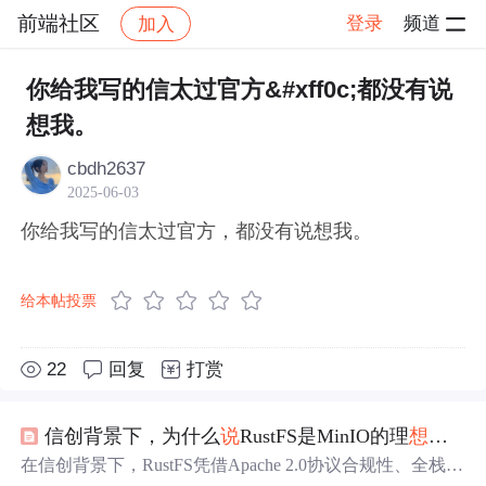
前端社区
登录
频道
加入
帖子详情
社区
前端社区
感慨
你给我写的信太过官方&#xff0c;都没有说
想我。
cbdh2637
2025-06-03
你给我写的信太过官方，都没有说想我。
给本帖投票
22
回复
打赏
信创背景下，为什么
说
RustFS是MinIO的理
想
替代
在信创背景下，RustFS凭借Apache 2.0协议合规性、全栈国