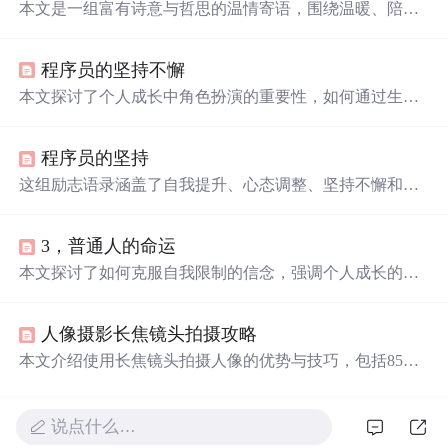
本文是一组富有诗意与哲思的温情寄语，围绕温暖、陪
伴
、成长、释怀与人生信念展开，强调情感慰藉与精神力
量。内容聚焦于个体在孤独、
漂泊
、成长过程中的心理需
程序员的坚持不懈
求与价值期许，体现对真挚关系、自我和解及生命意义的
思考，属于人文关怀类文本。
本文探讨了个人成长中角色扮演的重要性，如何通过生活
磨砺学会坚强，技能提升的必要性，以及面对挑战时的勇
气。同时强调了梦想追求与个人价值的实现，以及保持积
程序员的坚持
极心态面对世界。
这组励志语录涵盖了自我提升、心态调整、坚持不懈和面
对困难的主题。鼓励人们保持善良、独立，不依赖他人，
用实际行动实现目标。强调了毅力的重要性，认为战胜自
3，普通人的命运
己比战胜他人更关键。同时提醒，生活中的挫折和疲惫是
成长的过程，每一次努力都将为未来铺路。无论遇到何种
本文探讨了如何克服自我限制的信念，强调个人成长的重
困境，都要保持童心，相信付出总有回报，寻找内心的平
要性，并提供了实现财务自由的具体策略，如积累可产生
静和力量。
被动收入的资产。
人像摄影长焦镜头拍摄攻略
本文介绍使用长焦镜头拍摄人像的优势与技巧，包括85mm
镜头的特点与应用，长焦镜头的取景技巧，以及如何在不
同环境中进行补光。通过实际案例展示了长焦镜头在人像
摄影中的独特魅力。
说点什么…