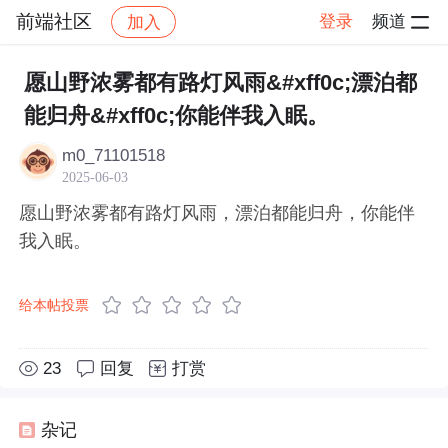
前端社区
登录
频道
加入
帖子详情
社区
前端社区
感慨
愿山野浓雾都有路灯风雨&#xff0c;漂泊都
能归舟&#xff0c;你能伴我入眠。
m0_71101518
2025-06-03
愿山野浓雾都有路灯风雨，漂泊都能归舟，你能伴
我入眠。
给本帖投票
23
回复
打赏
杂记