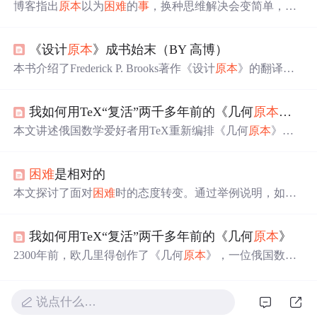
博客指出
原本
以为
困难
的
事
，换种思维解决会变简单，以
图片放大为例，说明UI的重要性，强调有好的UI，JS编写
会更轻松，还给出了主要的JS代码转载链接。
《设计
原本
》成书始末（BY 高博）
本书介绍了Frederick P. Brooks著作《设计
原本
》的翻译经
历与感悟。该书深入探讨了设计的本质，通过丰富的案例
和故
事
展示了设计背后的思考过程。
我如何用TeX“复活”两千多年前的《几何
原本
》？
本文讲述俄国数学爱好者用TeX重新编排《几何
原本
》。
作者先介绍选择MetaPost和ConTeXt工具的原因，接着说明
其运作方式，还提及书中图片处理、自动生成首字母等有
困难
是相对的
趣特征，最后讲了翻译成俄语找错及后续计划，如应用工
具到更实用内容，资料可在Github获取。
本文探讨了面对
困难
时的态度转变。通过举例说明，如早
起、跑步等日常行为背后的意义，阐述了当人们为某
事
赋
予足够的意义时，
原本
看似艰难的
事
情也会变得容易起
我如何用TeX“复活”两千多年前的《几何
原本
》
来。文章鼓励读者寻找行动背后的真正动力。
2300年前，欧几里得创作了《几何
原本
》，一位俄国数学
爱好者使用TeX将其重新编排，加入了彩色图片和动画，
使其焕发新生。本文详细介绍了使用MetaPost和LaTeX等工
具进行几何图形绘制的过程。
说点什么…