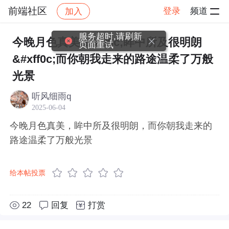
前端社区
登录
频道
加入
帖子详情
社区
前端社区
感慨
服务超时,请刷新
今晚月色真美&#xff0c;眸中所及很明朗
页面重试
&#xff0c;而你朝我走来的路途温柔了万般
光景
听风细雨q
2025-06-04
今晚月色真美，眸中所及很明朗，而你朝我走来的
路途温柔了万般光景
给本帖投票
22
回复
打赏