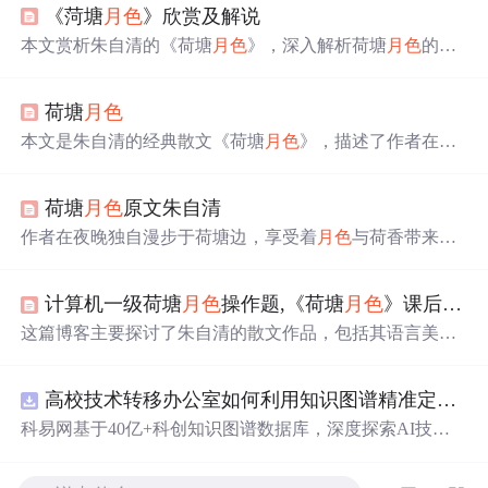
《菏塘
月色
》欣赏及解说
本文赏析朱自清的《荷塘
月色
》，深入解析荷塘
月色
的美
景及其蕴含的情感，探讨作者如何运用语言和修辞手法创
造诗情画意。
荷塘
月色
本文是朱自清的经典散文《荷塘
月色
》，描述了作者在一
个满月之夜独自漫步于荷塘边的感受。文章通过细腻的笔
触描绘了月光下的荷塘美景，以及由此引发的对生活的感
荷塘
月色
原文朱自清
悟。
作者在夜晚独自漫步于荷塘边，享受着
月色
与荷香带来的
宁静与自由。荷塘四周树木环绕，月光透过树梢洒落，形
成斑驳陆离的光影效果。微风拂过，荷叶与荷花轻轻摇
计算机一级荷塘
月色
操作题,《荷塘
月色
》课后习题及答案
曳，散发出阵阵清香。
这篇博客主要探讨了朱自清的散文作品，包括其语言美、
情感表达和艺术风格。作者通过分析《荷塘
月色
》等篇目
的具体文句，展示了朱自清散文中的诗意和深邃意境，同
高校技术转移办公室如何利用知识图谱精准定位产业需求与技术适配点？.docx
时也指出了其散文中可能存在的不足，如想象不够充沛，
节奏较慢。文章还引用了其他评论家的观点，对朱自清的
科易网基于40亿+科创知识图谱数据库，深度探索AI技术
散文风格进行了多角度的评价。
在技术转移、成果转化、技术经纪、知识产权、产业创
新、科技招商等垂直领域的多样化应用场景，研究科技创