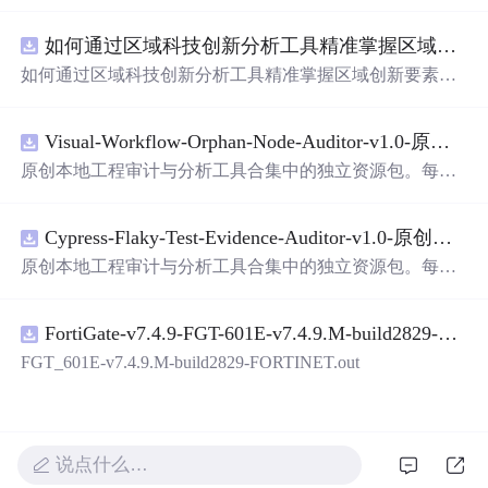
面，使用方便! 详 情 说 明 用这个手写数字识别系统，你可
以轻松地识别手写数字。这个系统不仅功能强大，而且还
如何通过区域科技创新分析工具精准掌握区域创新要素分布与产业链融合现状？.docx
带有直观的图形用户界面（GUI），非常容易使用。你只
需要将手写数字输入系统，它将立即给出准确的识别结
如何通过区域科技创新分析工具精准掌握区域创新要素分
果。这个系统可以在各种场景中使用，无论是学校、工作
布与产业链融合现状？
还是日常生活，都能为你提供快速和准确的识别服务。它
是一个非常方便和实用的工具，你一定会喜欢它的！
Visual-Workflow-Orphan-Node-Auditor-v1.0-原创源码与文档.zip
原创本地工程审计与分析工具合集中的独立资源包。每个
ZIP包含完整源码、3项自动化测试、可复现合成示例、离
线HTML、JSON与SVG报告、1080×720真实运行效果图、
Cypress-Flaky-Test-Evidence-Auditor-v1.0-原创源码与文档.zip
README、运行说明、功能清单、MIT License及原创与授
权声明。解压后进入project目录，执行npm test验证算法，
原创本地工程审计与分析工具合集中的独立资源包。每个
执行npm run report生成报告，也可通过本地静态服务器打
ZIP包含完整源码、3项自动化测试、可复现合成示例、离
开网页。运行时零第三方依赖，不包含热点产品或开源项
线HTML、JSON与SVG报告、1080×720真实运行效果图、
目源码、Logo、官方截图、论文、生产日志或其他受限素
FortiGate-v7.4.9-FGT-601E-v7.4.9.M-build2829-FORTINET.out
README、运行说明、功能清单、MIT License及原创与授
材。适合前端开发、AI应用工程、测试审计和课程实践。
权声明。解压后进入project目录，执行npm test验证算法，
FGT_601E-v7.4.9.M-build2829-FORTINET.out
执行npm run report生成报告，也可通过本地静态服务器打
开网页。运行时零第三方依赖，不包含热点产品或开源项
目源码、Logo、官方截图、论文、生产日志或其他受限素
材。适合前端开发、AI应用工程、测试审计和课程实践。
说点什么…