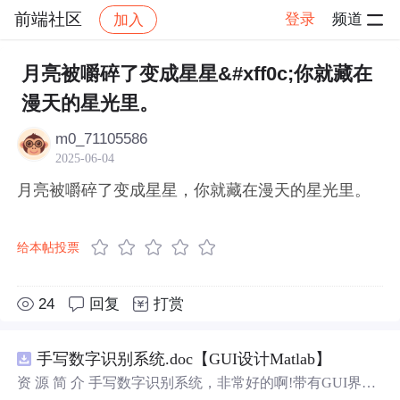
前端社区
登录
频道
加入
帖子详情
社区
前端社区
感慨
月亮被嚼碎了变成星星&#xff0c;你就藏在
漫天的星光里。
m0_71105586
2025-06-04
月亮被嚼碎了变成星星，你就藏在漫天的星光里。
给本帖投票
24
回复
打赏
手写数字识别系统.doc【GUI设计Matlab】
资 源 简 介 手写数字识别系统，非常好的啊!带有GUI界