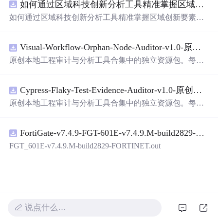
如何通过区域科技创新分析工具精准掌握区域创新要素分布与产业链融合现状？.docx
带有直观的图形用户界面（GUI），非常容易使用。你只
需要将手写数字输入系统，它将立即给出准确的识别结
如何通过区域科技创新分析工具精准掌握区域创新要素分
果。这个系统可以在各种场景中使用，无论是学校、工作
布与产业链融合现状？
还是日常生活，都能为你提供快速和准确的识别服务。它
是一个非常方便和实用的工具，你一定会喜欢它的！
Visual-Workflow-Orphan-Node-Auditor-v1.0-原创源码与文档.zip
原创本地工程审计与分析工具合集中的独立资源包。每个
ZIP包含完整源码、3项自动化测试、可复现合成示例、离
线HTML、JSON与SVG报告、1080×720真实运行效果图、
Cypress-Flaky-Test-Evidence-Auditor-v1.0-原创源码与文档.zip
README、运行说明、功能清单、MIT License及原创与授
权声明。解压后进入project目录，执行npm test验证算法，
原创本地工程审计与分析工具合集中的独立资源包。每个
执行npm run report生成报告，也可通过本地静态服务器打
ZIP包含完整源码、3项自动化测试、可复现合成示例、离
开网页。运行时零第三方依赖，不包含热点产品或开源项
线HTML、JSON与SVG报告、1080×720真实运行效果图、
目源码、Logo、官方截图、论文、生产日志或其他受限素
FortiGate-v7.4.9-FGT-601E-v7.4.9.M-build2829-FORTINET.out
README、运行说明、功能清单、MIT License及原创与授
材。适合前端开发、AI应用工程、测试审计和课程实践。
权声明。解压后进入project目录，执行npm test验证算法，
FGT_601E-v7.4.9.M-build2829-FORTINET.out
执行npm run report生成报告，也可通过本地静态服务器打
开网页。运行时零第三方依赖，不包含热点产品或开源项
目源码、Logo、官方截图、论文、生产日志或其他受限素
材。适合前端开发、AI应用工程、测试审计和课程实践。
说点什么…