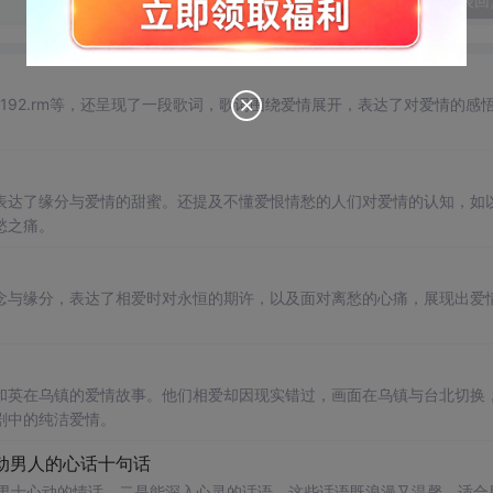
发表回
al.html?192.rm等，还呈现了一段歌词，歌词围绕爱情展开，表达了对爱情的感
表达了缘分与爱情的甜蜜。还提及不懂爱恨情愁的人们对爱情的认知，如
愁之痛。
念与缘分，表达了相爱时对永恒的期许，以及面对离愁的心痛，展现出爱
和英在乌镇的爱情故事。他们相爱却因现实错过，画面在乌镇与台北切换
剧中的纯洁爱情。
打动男人的心话十句话
让男士心动的情话，二是能深入心灵的话语。这些话语既浪漫又温馨，适合