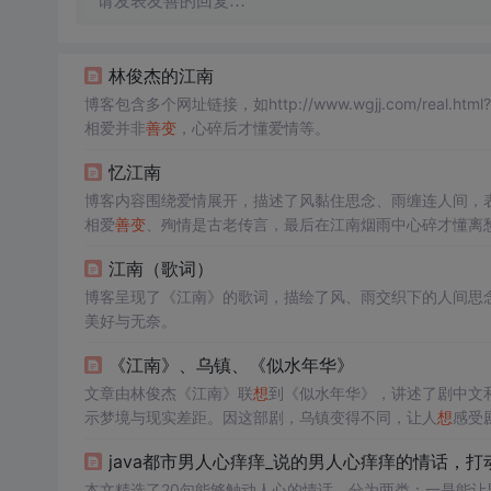
请发表友善的回复…
林俊杰的江南
博客包含多个网址链接，如http://www.wgjj.com/re
相爱并非
善变
，心碎后才懂爱情等。
忆江南
博客内容围绕爱情展开，描述了风黏住思念、雨缠连人间，
相爱
善变
、殉情是古老传言，最后在江南烟雨中心碎才懂离
江南（歌词）
博客呈现了《江南》的歌词，描绘了风、雨交织下的人间思
美好与无奈。
《江南》、乌镇、《似水年华》
文章由林俊杰《江南》联
想
到《似水年华》，讲述了剧中文
示梦境与现实差距。因这部剧，乌镇变得不同，让人
想
感受
java都市男人心痒痒_说的男人心痒痒的情话，
本文精选了20句能够触动人心的情话，分为两类：一是能