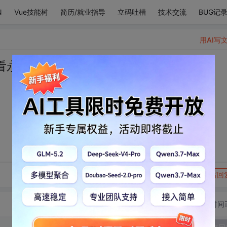
N
Vue技能树
简历/就业指导
立码吐槽
技术交流
BUG记
用AI写
看永远
转发到动态
举报
写回
切换为时间