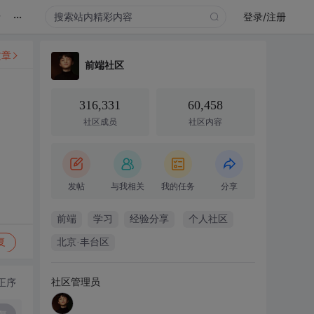
...
录
登录/注册
文章
前端社区
316,331
60,458
社区成员
社区内容
发帖
与我相关
我的任务
分享
前端
学习
经验分享
个人社区
复
北京·丰台区
社区管理员
正序