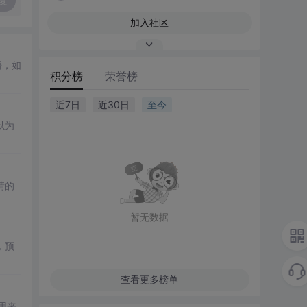
复
加入社区
悟，如
积分榜
荣誉榜
近7日
近30日
至今
以为
情的
暂无数据
，预
查看更多榜单
用来