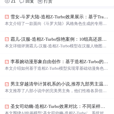
21
回复
打赏
雪女-斗罗大陆-造相Z-Turbo效果展示：基于Transformer架构的惊艳图像生成
本文介绍了一款面向《斗罗大陆》风格角色生成的专用AI
模型——造相Z-Turbo。该模型基于Transformer架构，具备
优异的中文提示词理解能力、动态场景建模能力和高分辨
霜儿-汉服-造相Z-Turbo惊艳案例：10组高还原度汉服人物生成效果对比
率细节生成能力，尤其擅长
清冷
系古风奇幻角色（如雪
女）的多角度、多姿态、高一致性图像合成。文中详述其
本文详细评测霜儿-汉服-造相Z-Turbo模型在汉服人物图像
在文本到图像转换、风格稳定性、生成速度及细节表现等
生成方面的性能，涵盖10组典型场景测试，包括基础形
方面的技术优势。
象、服装变换、动态姿势、复杂场景、特写细节、光影表
李慕婉动漫形象自由创作：基于造相Z-Turbo的零基础AI绘画指南
现、多人互动、艺术风格融合、季节天气及提示词边界。
该模型基于Z-Image-Turbo与LoRA微调，具备高人物还原
本文介绍如何基于造相Z-Turbo模型实现零基础动漫角色生
度、精准汉服形制理解、优秀古风氛围营造与光影建模能
成，重点讲解模型部署流程、中文提示词编写方法（主体
力，适用于汉服创作、古风游戏开发与社交媒体内容生
+场景+细节）、构图/风格/尺寸等进阶控制技巧，并涵盖
产。
男主穿越清华计算机系的小说,推荐九部男主温润如玉的小说，翩翩公子，风雅清华，你我岁月静好...
实战案例与常
见
问题解决。内容聚焦AI绘画在垂直角色定
制中的落地应用，不涉及底层算法开发，适用于同人创作
本文推荐了八部小说中的完美男主角，他们性格各异但都
者与AI绘画入门用户。
温润如玉、深情专一，包括《纨绔世子妃》中的容景、
《微微一笑很倾城》中的肖奈、《扶摇皇后》中的长孙无
圣女司幼幽-造相Z-Turbo效果对比：不同采样器（DPM++、Euler a）对圣女气质表现影响
极等。
本文围绕AI绘画模型‘圣女司幼幽-造相Z-Turbo’，系统对比