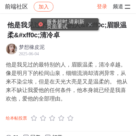
前端社区
登录
频道
加入
帖子详情
社区
前端社区
感慨
服务超时,请刷新
他是我见过的最特别的人&#xff0c;眉眼温
页面重试
柔&#xff0c;清冷卓
梦想橡皮泥
2025-06-04
他是我见过的最特别的人，眉眼温柔，清冷卓越。
像是明月下的松间山泉，细细流淌却清冽异常，从
来不染尘埃，但是在天光大亮是又是温柔的。 他从
来不缺让我爱他的任何条件，他本身就已经是我喜
欢他，爱他的全部理由。
给本帖投票