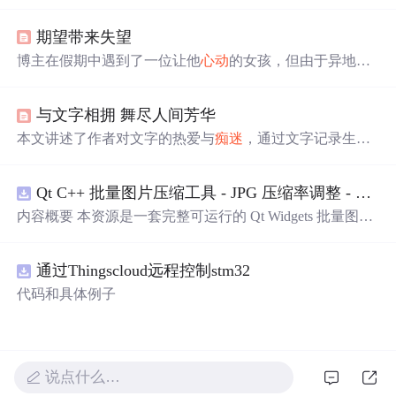
取充满创意和甜蜜的赞美语句。这些彩虹屁涵盖了从浪漫
告白到日常夸奖的各种场景，为日常生活增添乐趣。
期望带来失望
博主在假期中遇到了一位让他
心动
的女孩，但由于异地原
因被女孩婉拒。经历了从
痴迷
到痛苦的过程，甚至在游戏
中开玩笑也导致了两人的冲突。最终，博主学会了放下，
与文字相拥 舞尽人间芳华
并祝福女孩。
本文讲述了作者对文字的热爱与
痴迷
，通过文字记录生活
的点滴，表达情感，感悟人生。文字不仅丰富了作者的生
活，还成为了心灵的寄托。
Qt C++ 批量图片压缩工具 - JPG 压缩率调整 - 批量修改分辨率 - 本地图片批处理（源码）
内容概要 本资源是一套完整可运行的 Qt Widgets 批量图片
压缩桌面工具源码，基于 Qt5/C++ 从零开发，专为初学者
设计，分步实现图片批量处理全套功能。工具支持多选单
通过Thingscloud远程控制stm32
张图片、直接读取整个文件夹内所有 JPG/PNG 图像，可自
定义输出图片分辨率、调节 JPG0~100 区间压缩质量，自
代码和具体例子
带锁定宽高比防拉伸变形功能；批量处理完成后自动统计
每张图片压缩前后文件体积，计算整体压缩缩小比例，直
观展示压缩效果。 适用人群 Qt/C++ 零基础初学者，学习
QImage 图像绘图、文件目录遍历、UI 交互开发； 需要本
说点什么…
地批量处理图片的办公、设计、自媒体从业者； 想要学习