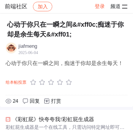
前端社区
登录
频道
加入
帖子详情
社区
前端社区
感慨
心动于你只在一瞬之间&#xff0c;痴迷于你
却是余生每天&#xff01;
jiafmeng
2025-06-04
心动于你只在一瞬之间，痴迷于你却是余生每天！
给本帖投票
24
回复
打赏
《彩虹屁》快夸夸我!彩虹屁生成器
彩虹屁生成器是一个在线工具，只需访问特定网址即可获