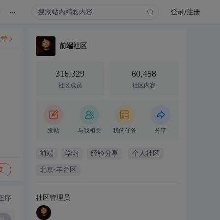
...
录
登录/注册
文章
前端社区
316,329
60,458
社区成员
社区内容
发帖
与我相关
我的任务
分享
前端
学习
经验分享
个人社区
复
北京·丰台区
社区管理员
正序