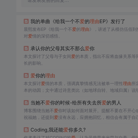
请发表友善的回复…
我的单曲《给我一个不
爱
的
理由
EP》发行了
晨熙发布EP《给我一个不
爱
的
理由
》，讲述了从模仿伍佰到
对
爱
情的深切感悟。
承认你的父母其实不那么
爱
你
本文探讨了父母与子女间
爱
的本质，指出不应将血缘关系等
长的影响。
爱
你的
理由
本文探讨
爱
情的本质，强调真挚情感无法被单一理性
理由
所
本的动因；文中通过诗意类比（如地球自转、地域归属）说明
议’‘无条件触发机制’等隐喻性概念。
当她不
爱
你的时候-给所有失去所
爱
的男人
博客围绕当她不
爱
你时该如何面对展开。提醒不要在不开心
祝福她，还提到
爱
没有永远，应拥抱回忆，相信会有属于自
Coding,我还能
爱
你多久?
作者表达了对CODING的
爱
，认为虽曾带来光荣与自豪，但