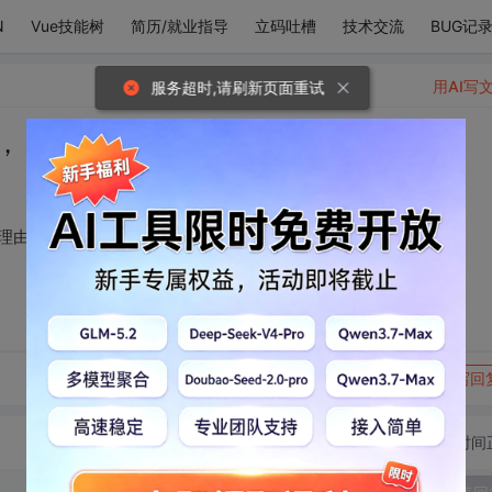
N
Vue技能树
简历/就业指导
立码吐槽
技术交流
BUG记
用AI写
服务超时,请刷新页面重试
， 你是我不爱别人的理由。
理由。
转发到动态
举报
写回
切换为时间