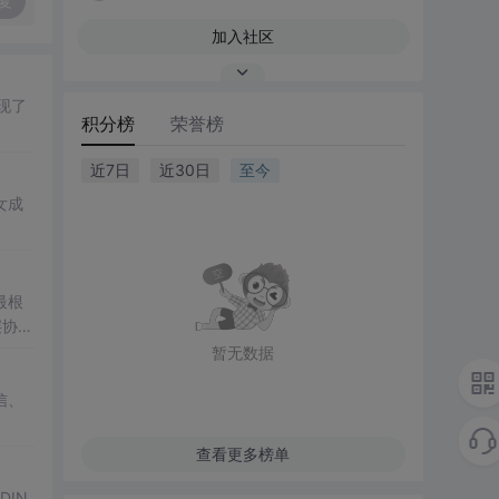
复
加入社区
现了
积分榜
荣誉榜
近7日
近30日
至今
女成
最根
层协
暂无数据
信、
查看更多榜单
DIN