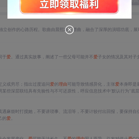
发表回
独立创作的心路历程。歌曲由晨熙本人谱曲，融合了深厚的演唱功底，展
同于
爱
。通过真实故事，阐述了一些父母可能并不
爱
子女的情况及其对子
定义或穷尽；指出过度追问
爱
的
理由
可能导致情感异化，主张
爱
本身即是
某些深层联结具有先验性与不可还原性，呼应信息技术中‘默认行为’‘底
或遇麻烦时打搅她，不要讲琐事、流泪等，不要计较付出回报，要保持自
己的
爱
。
社会发展变化，
爱
可能无法长久。不
爱
的
理由
因人而异，引发对停止
爱
CO