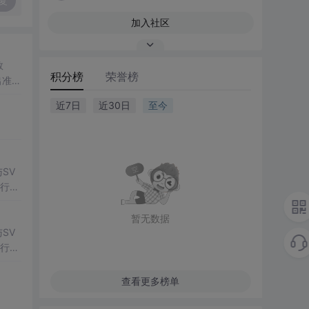
复
加入社区
数
积分榜
荣誉榜
出准确
常方
近7日
近30日
至今
SV
行np
项目
暂无数据
SV
行np
项目
查看更多榜单