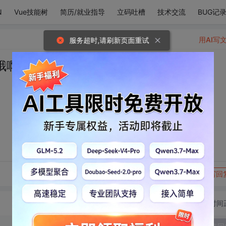
N
Vue技能树
简历/就业指导
立码吐槽
技术交流
BUG记
用AI写
服务超时,请刷新页面重试
ʕ •ᴥ•ʔ
转发到动态
举报
写回
切换为时间