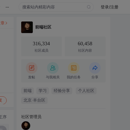
...
录
登录/注册
文章
前端社区
316,334
60,458
社区成员
社区内容
发帖
与我相关
我的任务
分享
前端
学习
经验分享
个人社区
复
北京·丰台区
社区管理员
正序