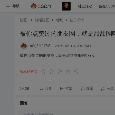
社区活动
赢在CSD
导航
社区
前端社区
感慨
帖子详情
被你点赞过的朋友圈，就是甜甜圈哦啊
2025-06-04 23:17:41
m0_71101745
被你点赞过的朋友圈，就是甜甜圈哦啊ʕ •ᴥ•ʔ
给本帖投票
26
回复
打赏
分享
收藏
回复