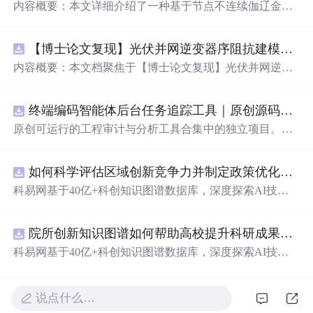
内容概要：本文详细介绍了一种基于节点不连续伽辽金方
法（Discontinuous Galerkin Method）在求解线性和非线性
平流方程中的一维数值实现方案，并提供了完整的MATLA
【博士论文复现】光伏并网逆变器序阻抗建模、扫频辨识与弱电网交互稳定性分析【阻抗建模、验证扫频法】（Matlab代码、Simulink仿真实现）
B代码实现。该方法在处理偏微分方程特别是具有间断解
或高梯度特征的问题时展现出优异的稳定性和精度。文中
内容概要：本文档聚焦于【博士论文复现】光伏并网逆变
系统阐述了算法的核
心
原理、空间离散化策略、时间推进
器序阻抗建模、扫频辨识与弱电网交互稳定性分析，提供
机制以及边界条件的处理方式，通过具体编程实例展示如
了完整的Matlab代码与Simulink仿真实现方案。内容涵盖基
何在MATLAB环境中实现该数值方法，并辅以典型算例验
终端编码智能体后台任务追踪工具｜原创源码+测试+离线报告
于谐波线性化的并网VSG逆变器正负序阻抗建模、锁相环
证其有效性和可靠性。此外，文章还强调科研工作中“借
与电流环的小信号建模、扫频法辨识系统阻抗、奈奎斯特
原创可运行的工程审计与分析工具合集中的独立项目。每
力”与创新思维的重要性，鼓励研究者在夯实理论基础的同
稳定性判据的应用，以及在弱电网条件下逆变器与电网交
个压缩包包含完整 Node.js、HTML、CSS、JavaScript 源
时勇于探索新思路。; 适合人群：具备偏微分方程数值解法
互稳定性的仿真验证全过程。通过理论推导与仿真实践相
码，内置合成示例、3 项自动化验收、离线 HTML/JSON/S
基础知识、熟悉MATLAB编程，从事计算数学、流体力
结合，帮助读者掌握新能源并网系统稳定性分析的核
心
技
如何科学评估区域创新竞争力并制定政策优化策略？.docx
VG 报告、1080×720 运行效果图、README、运行说明、
学、物理建模及相关领域的研究生、科研人员及工程技术
术与工程实现方法。; 适合人群：具备电力电子、自动控制
MIT License 与原创授权声明。零第三方运行依赖，不包含
科易网基于40亿+科创知识图谱数据库，深度探索AI技术
开发者。; 使用场景及目标：① 学习并掌握节点不连续伽
理论基础，熟悉Matlab/Simulink环境，从事新能源发电、并
榜单产品源码、官方素材、论文、账号数据或未授权内
在技术转移、成果转化、技术经纪、知识产权、产业创
辽金方法的基本理论与实现流程；② 利用所提供的MATL
网控制或电力系统稳定性研究的研究生、科研人员及工程
容。适合 AI 工程、前端、运维和质量团队用于本地预检、
新、科技招商等垂直领域的多样化应用场景，研究科技创
AB代码开展线性和非线性平流方程的数值模拟实验；③
师。; 使用场景及目标：① 复现博士论文中关于光伏并网
教学演示与二次开发。运行方法：Node.js 18+ 下执行 npm
院所创新知识图谱如何帮助高校提升科研成果转化效率？.docx
新领域的AI+数智化解决方案，推动科技创新与产业创新
将该方法作为基础算法应用于高分辨率数值模拟、守恒律
逆变器阻抗建模与稳定性分析的关键实验；② 学习并掌握
test 与 npm run report，或启动静态服务器打开 index.html。
智能化发展。
科易网基于40亿+科创知识图谱数据库，深度探索AI技术
方程求解等科研项目中的扩展与改进； 阅读建议：建议读
扫频法（Frequency Scan）在实际系统中的应用技巧；③
在技术转移、成果转化、技术经纪、知识产权、产业创
者结合经典数值分析教材深入理解DG方法的数学背景，逐
利用提供的模型进行弱电网下并网系统稳定性的仿真研究
新、科技招商等垂直领域的多样化应用场景，研究科技创
段调试并运行所附MATLAB代码，通过调整初始条件、网
与故障机理分析；④ 作为相关课题研究或毕业设计的技术
新领域的AI+数智化解决方案，推动科技创新与产业创新
说点什么…
格划分和时间步长等方式观察算法表现，从而深化对数值
参考与代码基础。; 阅读建议：此资源以博士论文级别的科
智能化发展。