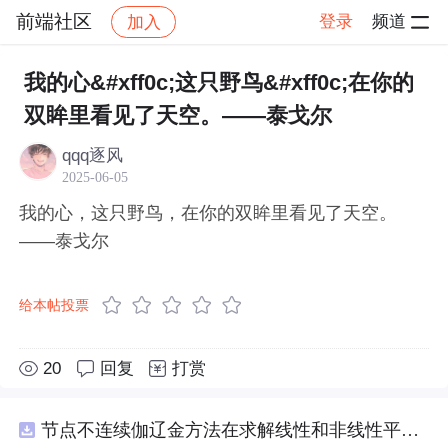
前端社区
登录
频道
加入
帖子详情
社区
前端社区
感慨
我的心&#xff0c;这只野鸟&#xff0c;在你的
双眸里看见了天空。——泰戈尔
qqq逐风
2025-06-05
我的心，这只野鸟，在你的双眸里看见了天空。
——泰戈尔
给本帖投票
20
回复
打赏
节点不连续伽辽金方法在求解线性和非线性平流方程中的一维实现（Matlab代码实现）