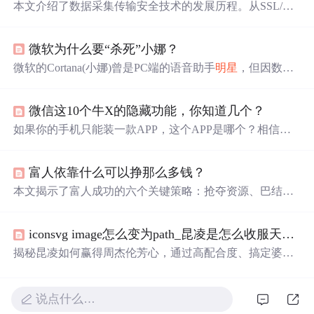
本文介绍了数据采集传输安全技术的发展历程。从SSL/TL
S协议的演进，到HTTPS技术的奥秘，再到RSA算法与公
开密钥理论，以及Tor与I2P匿名通信系统。这些技术的进
微软为什么要“杀死”小娜？
步让数据在网络中更安全、自由地流动，了解它们能更好
保护
数据。
微软的Cortana(小娜)曾是PC端的语音助手
明星
，但因数据
量缺乏、竞争激烈及人才短缺等问题，在2019年底被微软
放弃。然而，这并未阻挡语音AI的发展势头，其在金融、
微信这10个牛X的隐藏功能，你知道几个？
车载等领域的应用正逐渐扩大，展现出广阔前景。
如果你的手机只能装一款APP，这个APP是哪个？相信很
多人的答案都是——微信。但是你真的很了解微信吗？比
如下面的这些隐藏技能，你知道吗？如果下面10个隐藏功
富人依靠什么可以挣那么多钱？
能中，你用过超过5个，欢迎留言告...
本文揭示了富人成功的六个关键策略：抢夺资源、巴结权
贵、把握时机、敢于赌博、制造话题和内卷竞争。作者强
调学校教育与社
会
现实脱节，提倡拥抱新方法以实现财富
iconsvg image怎么变为path_昆凌是怎么收服天王周杰伦的？这几招太高明了
增长。
揭秘昆凌如何赢得周杰伦芳心，通过高配合度、搞定婆婆
和自我成就三大策略，展现情商与格局。
说点什么…