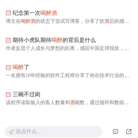
人意外发现水果发酵的秘密，并在仙人的指点下加入三滴
不同人物的鲜血，最终酿制出了口感独特的
酒
。文章还分
纪念第一次
喝醉
酒
享了饮
酒
的三个阶段及启示。
博主在
喝醉
酒
的状态下尝试写博客，分享了饮
酒
后的感受
及体验，包括醉
酒
后的不适与试图保持清醒的努力。
期待小虎队期待
喝醉
的背后是什么
作者反思个人成长与梦想的距离，感叹中国足球现状，同
时分享了身体状况的变化和个人情感经历，包括对即将到
来的同学聚会的期待。
喝醉
了
一名拥有10年经验的软件工程师分享了他在技术行业的心
得体会，涉及职业发展、技术选择、工作态度等多个方
面。他认为频繁更换工作有助于职业成长，强调掌握核心
三碗不过岗
原则比精通特定技术栈更重要。
该程序读取输入的客人数量和
酒
碗数，通过循环和数组计
算
喝醉
的客人序号。当客人连续喝三碗
酒
时，将其标记并
输出序号。若无客人
喝醉
，则输出GoodJob!。
说点什么…