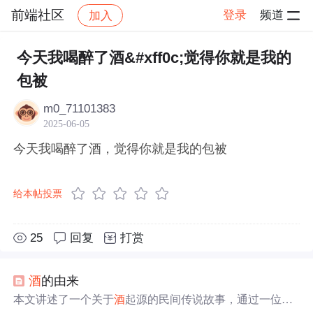
前端社区
登录
频道
加入
帖子详情
社区
前端社区
感慨
今天我喝醉了酒&#xff0c;觉得你就是我的
包被
m0_71101383
2025-06-05
今天我喝醉了酒，觉得你就是我的包被
给本帖投票
25
回复
打赏
酒
的由来
本文讲述了一个关于
酒
起源的民间传说故事，通过一位农