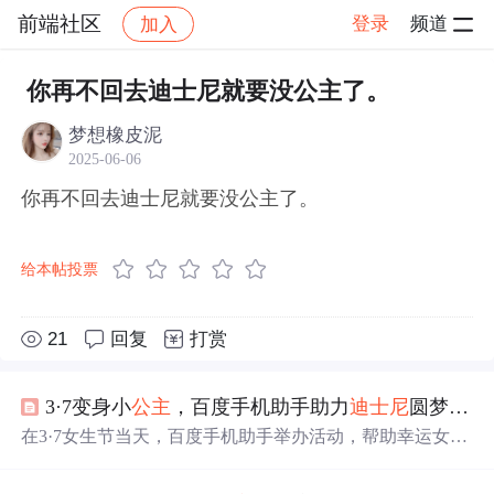
前端社区
登录
频道
加入
帖子详情
社区
前端社区
感慨
你再不回去迪士尼就要没公主了。
梦想橡皮泥
2025-06-06
你再不回去迪士尼就要没公主了。
给本帖投票
21
回复
打赏
3·7变身小
公主
，百度手机助手助力
迪士尼
圆梦之旅
在3·7女生节当天，百度手机助手举办活动，帮助幸运女孩
们在
迪士尼
实现
公主
梦。除了亲临
迪士尼
的女孩，其他参
与者也在应用商店中获得了丰富的应用福利。