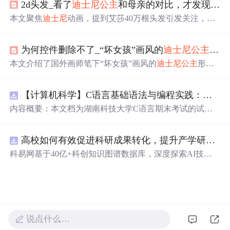
2d头发_看了
迪士尼
公主
和母亲的对比，才发现艾莎的40万根头发不算什么
本文聚焦
迪士尼
动画，提到艾莎40万根头发引发关注，其
制作细节令人惊叹。着重对比了多部动画中
公主
与母亲的
形象，如艾莎、乐佩等
公主
和她们母亲相似度极高，体现
为何控件删除不了_“坏女孩”画风的
迪士尼
公主
，纹
出
迪士尼
在角色设定上用心，即便戏份少的角色也制作精
良。
本文介绍了国外画师笔下“坏女孩”画风的
迪士尼
公主
形
象。乐佩、白雪、贝儿等
公主
与原版形象天差地别，有彩
色纹身、香烟等元素。艾莎变身“酷女孩”，彼得潘和温蒂
【计算机科学】C语言基础语法与编程实践：湖南科技大学期末考试核心知识点解析
也有抽烟纹身模样，颠覆传统认知。
内容概要：本文档为湖南科技大学C语言期末考试的试题
库，主要包含多套选择题，涵盖C语言的基础知识点，如
基本数据类型、运算符与表达式、控制结构（if、switch、
高校如何有效促进科研成果转化，提升产学研合作效率？.docx
循环）、数组、字符串处理、函数定义与调用、指针初步
等内容。题目形式为单项选择题，每道题后附有正确答
科易网基于40亿+科创知识图谱数据库，深度探索AI技术
案，旨在帮助学生巩固C语言语法和程序逻辑理解，提升
在技术转移、成果转化、技术经纪、知识产权、产业创
编程实践能力。; 适合人群：适用于高等院校计算机相关专
新、科技招商等垂直领域的多样化应用场景，研究科技创
业学习C语言课程的学生，特别是准备期末考试或需要强
新领域的AI+数智化解决方案，推动科技创新与产业创新
化基础知识的初学者。; 使用场景及目标：①用于考前复
智能化发展。
习，检验对C语言核心概念的掌握程度；②辅助教师出题
或课堂教学练习；③通过反复练习提高编程思维与代码逻
说点什么…
辑分析能力。; 阅读建议：建议结合教材和上机实践进行练