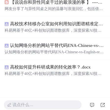
【说说你和异性同桌干过的最浪漫的事 】 ----看到第176楼就突然沉默了....（节选自百度DotA吧）...
网友分享了与异性同桌之间的温馨与浪漫回忆，包括借肩
膀、捂手、一起学习等小事，这些简单却珍贵的记忆构成
了青春的美好片段。
高校技术转移办公室如何利用知识图谱精准定位产业需求与技术适配点？.docx
科易网基于40亿+科创知识图谱数据库，深度探索AI技术
在技术转移、成果转化、技术经纪、知识产权、产业创
新、科技招商等垂直领域的多样化应用场景，研究科技创
认知网络分析的网站平替代码ENA-Chinese-vs-English-reproducible.zip
新领域的AI+数智化解决方案，推动科技创新与产业创新
智能化发展。
认知网络分析的网站平替代码ENA-Chinese-vs-English-repro
ducible.zip
高校如何提升科研成果的转化效率？.docx
科易网基于40亿+科创知识图谱数据库，深度探索AI技术
在技术转移、成果转化、技术经纪、知识产权、产业创
新、科技招商等垂直领域的多样化应用场景，研究科技创
新领域的AI+数智化解决方案，推动科技创新与产业创新
智能化发展。
说点什么…