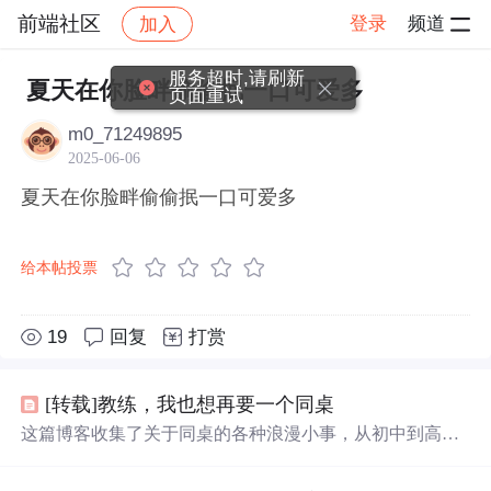
前端社区
登录
频道
加入
帖子详情
社区
前端社区
感慨
服务超时,请刷新
夏天在你脸畔偷偷抿一口可爱多
页面重试
m0_71249895
2025-06-06
夏天在你脸畔偷偷抿一口可爱多
给本帖投票
19
回复
打赏
[转载]教练，我也想再要一个同桌
这篇博客收集了关于同桌的各种浪漫小事，从初中到高
中，包括共同的恶作剧、互相帮助、分享零食、互相鼓励
等，记录了青春时期的纯真友谊和温暖瞬间。