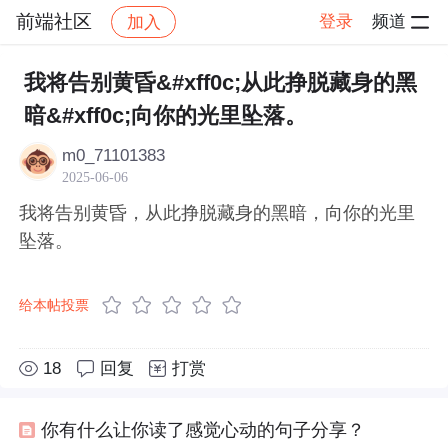
前端社区
登录
频道
加入
帖子详情
社区
前端社区
感慨
我将告别黄昏&#xff0c;从此挣脱藏身的黑
暗&#xff0c;向你的光里坠落。
m0_71101383
2025-06-06
我将告别黄昏，从此挣脱藏身的黑暗，向你的光里
坠落。
给本帖投票
18
回复
打赏
你有什么让你读了感觉心动的句子分享？