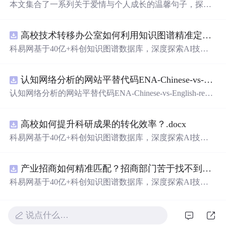
本文集合了一系列关于爱情与个人成长的温馨句子，探讨
了从青涩初恋到成熟感情的不同阶段，强调了自我价值和
内心世界的建设。
高校技术转移办公室如何利用知识图谱精准定位产业需求与技术适配点？.docx
科易网基于40亿+科创知识图谱数据库，深度探索AI技术
在技术转移、成果转化、技术经纪、知识产权、产业创
新、科技招商等垂直领域的多样化应用场景，研究科技创
认知网络分析的网站平替代码ENA-Chinese-vs-English-reproducible.zip
新领域的AI+数智化解决方案，推动科技创新与产业创新
智能化发展。
认知网络分析的网站平替代码ENA-Chinese-vs-English-repro
ducible.zip
高校如何提升科研成果的转化效率？.docx
科易网基于40亿+科创知识图谱数据库，深度探索AI技术
在技术转移、成果转化、技术经纪、知识产权、产业创
新、科技招商等垂直领域的多样化应用场景，研究科技创
产业招商如何精准匹配？招商部门苦于找不到符合产业链补链强链方向的目标企业怎么办？.docx
新领域的AI+数智化解决方案，推动科技创新与产业创新
智能化发展。
科易网基于40亿+科创知识图谱数据库，深度探索AI技术
在技术转移、成果转化、技术经纪、知识产权、产业创
新、科技招商等垂直领域的多样化应用场景，研究科技创
新领域的AI+数智化解决方案，推动科技创新与产业创新
说点什么…
智能化发展。