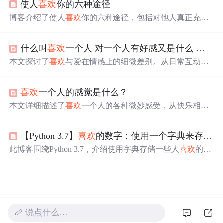
使人
喜欢
你的六种途径
揭示了这种心理策略背后的原理。
博客介绍了使人
喜欢
你的六种途径，包括对他人真正充满
兴趣、保持微笑、记住他人姓名、做一个善听的人、谈论
他人看重之事、让人感到自己重要，强调结交朋友要先为
什么叫
喜欢
一个人 对一个人有好感又是什么 爱一个人又是什么呢
别人做事。
本文探讨了
喜欢
与爱在情感上的细微差别。从日常互动到
内心感受，详细阐述了两者在行为表现和心理状态上的不
同。比如，
喜欢
一个人时可能会保持一定距离，而爱则希
喜欢
一个人的感觉是什么？
望更亲密无间。
本文详细描述了
喜欢
一个人的各种微妙感受，从快乐相伴
到心有灵犀，再到默默守护，展现了爱情的美好与复杂。
【Python 3.7】
喜欢
的数字：使用一个字典来存储一些人
此博客围绕Python 3.7，介绍使用字典存储一些人
喜欢
的数
字。需想出5个人名作为字典的键，每人
喜欢
的一个数字作
为值，最后打印出每个人的名字和
喜欢
的数字。
说点什么…