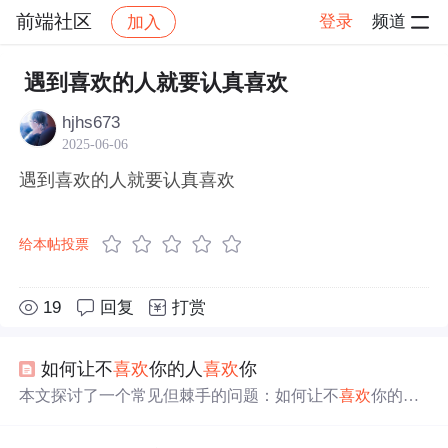
前端社区
登录
频道
加入
帖子详情
社区
前端社区
感慨
遇到喜欢的人就要认真喜欢
hjhs673
2025-06-06
遇到喜欢的人就要认真喜欢
给本帖投票
19
回复
打赏
如何让不
喜欢
你的人
喜欢
你
本文探讨了一个常见但棘手的问题：如何让不
喜欢
你的人
变得
喜欢
你。文章指出，单方面的付出往往难以达到目
的，而应该尝试诱导对方为你付出。通过具体案例分析，