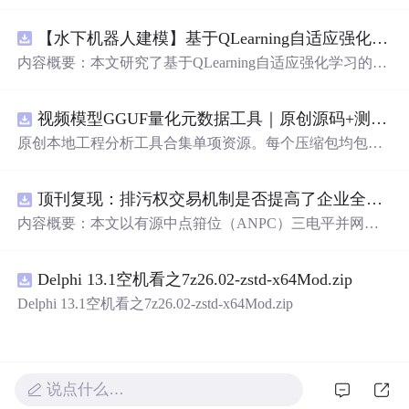
【水下机器人建模】基于QLearning自适应强化学习PID控制器在AUV中的应用研究（Matlab代码实现）
内容概要：本文研究了基于QLearning自适应强化学习的PI
D控制器在自主水下航行器（AUV）中的应用，通过Matla
b代码实现了对水下机器人的动力学建模与运动控制。重点
视频模型GGUF量化元数据工具｜原创源码+测试+离线报告
探讨了将强化学习算法QLearning与传统PID控制相结合的
方法，以提升AUV在复杂、时变及非线性水下环境中的自
原创本地工程分析工具合集单项资源。每个压缩包均包含
适应控制能力。文中系统分析了AUV的运动学与动力学特
完整 JavaScript/Node.js 源码、3 项自动化测试、可复现合
性，阐述了传统PID参数整定面临的挑战，并提出采用QLe
成示例、离线 HTML/JSON/SVG 报告、1080×720 真实运
arning算法在线动态优化PID控制器的比例、积分和微分参
顶刊复现：排污权交易机制是否提高了企业全要素生产率 -来自中国上市公司的证据（论文+数据）
行效果图、README、运行说明、功能清单、MIT License
数，从而实现对系统误差、响应速度、超调量等性能指标
及原创授权声明。Node.js 18+ 可直接运行，零第三方运行
内容概要：本文以有源中点箝位（ANPC）三电平并网逆
的综合优化。通过Matlab仿真实验验证了该复合控制策略
依赖，适合开发者进行工程预检、质量审查和交付复核。
变器为研究对象，提出并构建了一套融合双极性倍频脉宽
在轨迹跟踪精度、抗外部干扰能力和系统鲁棒性方面的显
调制（DPWMA）、正负序分离锁相控制与电网电压前馈
著优势，充分展示了强化学习在智能水下装备自主控制领
Delphi 13.1空机看之7z26.02-zstd-x64Mod.zip
的一体化高性能并网控制策略。通过深入分析ANPC三电
域的可行性和应用潜力。; 适合人群：具备自动控制理论基
平拓扑在开关损耗均衡、中点电位可控性及输出谐波低等
Delphi 13.1空机看之7z26.02-zstd-x64Mod.zip
础、强化学习基础知识及Matlab编程能力的研究生、科研
方面的结构优势，确立了其作为大功率高质量并网系统的
人员和自动化、海洋工程、机器人等相关领域的技术研发
硬件基础。在此基础上，DPWMA调制策略有效提升等效
人员。; 使用场景及目标：①用于水下机器人、无人潜航器
开关频率，显著降低输出电流电压的总谐波畸变率，优化
等智能移动装备的高精度运动控制系统设计与开发；②开
稳态电能质量；正负序分离锁相技术精准剥离电网电压中
说点什么…
展强化学习与经典控制理论融合创新的教学案例与科学研
的负序扰动分量，保障电网不平衡工况下的相位同步精度
究；③解决传统固定参数PID控制器在面对模型不确定性