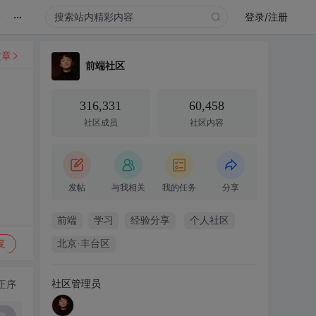
...
录
登录/注册
文章
前端社区
316,331
60,458
社区成员
社区内容
发帖
与我相关
我的任务
分享
前端
学习
经验分享
个人社区
复
北京·丰台区
社区管理员
正序