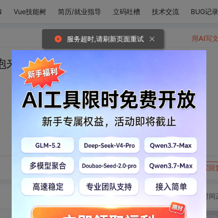
N
Vue技能树
简历/就业指导
立码吐槽
技术交流
BUG记
用AI写
服务超时,请刷新页面重试
抱来的有安全感
转发到动态
举报
写回
切换为时间