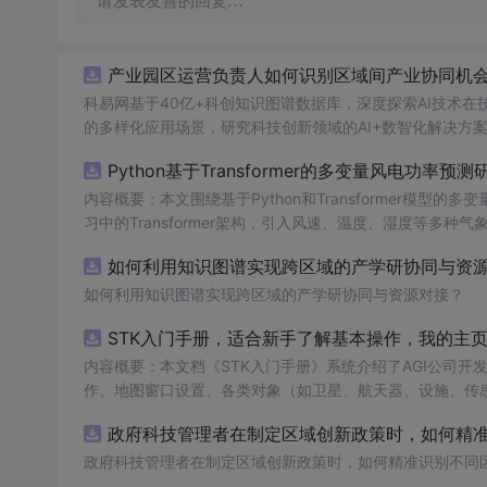
请发表友善的回复…
产业园区运营负责人如何识别区域间产业协同机会？
科易网基于40亿+科创知识图谱数据库，深度探索AI技术
的多样化应用场景，研究科技创新领域的AI+数智化解决方
Python基于Transformer的多变量风电功率预测
内容概要：本文围绕基于Python和Transformer模
习中的Transformer架构，引入风速、温度、湿度等
与可靠性，研究结合近端梯度算法求解LASSO分位数回归
如何利用知识图谱实现跨区域的产学研协同与资源对
该技术是机器学习与新能源领域深度融合的典型应用，旨在提高风电并网的稳定性
础，熟悉主流深度学习框架（如PyTorch或TensorFl
如何利用知识图谱实现跨区域的产学研协同与资源对接？
等相关工作的技术人员。; 使用场景及目标：①应用于风电场实际运行中的短期功率预测系统，辅助电网进行精准负荷调配与调度决策；
STK入门手册，适合新手了解基本操作，我的主
②作为科研项目的技术蓝本，用于复现、改进或扩展基于Tran
融合机制，提升预测结果的概率性输出与风险评估能力。; 阅读建议：此资源适用于已掌握机器学习与深度学习基础知识的读者，建议结合
内容概要：本文档《STK入门手册》系统介绍了AGI公司开发的Sa
所提供的代码实现进行动手实践，重点关注多变量数据的预处理
作、地图窗口设置、各类对象（如卫星、航天器、设施、传
并尝试在不同风电数据集上验证模型的泛化性能与鲁棒性。
P）、长周期轨道内容概要：预测（LOP）、地形本文档为与高
政府科技管理者在制定区域创新政策时，如何精准识
te Tool Kit（STK）软件的基本用enarios的时
景及动画演示等功能，帮助用户进行全面（Scenario）管理
政府科技管理者在制定区域创新政策时，如何精准识别不同
群：适用于等）的创建与刚接触STK的新属性配置。手册手