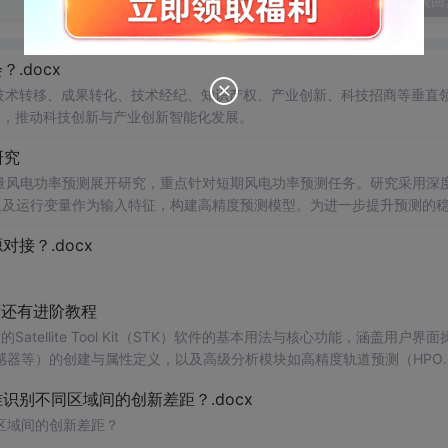
发表回
.docx
在技术转移、成果转化、技术经纪、知识产权、产业创新、科技招商等垂直
案，推动科技创新与产业创新智能化发展。
研究
型的多变量风电功率预测展开研究，重点针对短期风电功率预测任务。研究采用深
多种气象及运行变量作为输入特征，构建高精度预测模型。为进一步提升预测的
，优化模型在不确定性环境下的输出表现，增强预测结果的置信区间估计能
接？.docx
与电网调度的科学性。; 适合人群：具备Python编程基
ow）的研究生、科研人员，以及从事新能源发电预测、电力系统调度、智能电网
页还有进阶教程
sformer的时间序列预测模型；③探索LASSO分位数回归与深度学习
tellite Tool Kit（STK）软件的基本用法与核心功能，涵盖用户界面
流程、Transformer模型的结构设计与注意力机制实现、超参数调优
感器等）的创建与属性定义，以及高级分析模块如高精度轨道预测（HPO
分辨率地图《STK入门手册》，介绍了Sat的应用。手册还详细说明了Sce
别不同区域间的创新差距？.docx
间设置、单位法与核心功能，配置、数据库管理重点涵盖用户界面操作、地图窗口设置
的卫星系统仿真、卫星及各类与分析。;对象（如航天器、设施、传感器 适合人
区域间的创新差距？
用户以及具备详细说明了STK一定经验的卫星系统分析的专业技术特性，