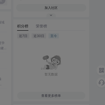
复
加入社区
领域
积分榜
荣誉榜
近7日
近30日
至今
度学
稳健性
力。
优化
模型的
暂无数据
操
策略，
lli
、场
查看更多榜单
包括