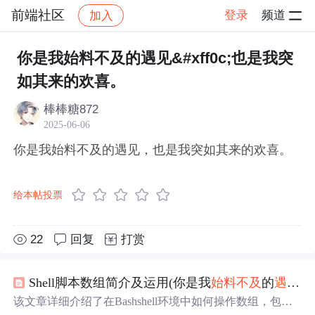
前端社区
登录
频道
加入
帖子详情
社区
前端社区
感慨
你是我始料不及的遇见&#xff0c;也是我突
如其来的欢喜。
棒棒糖872
2025-06-06
你是我始料不及的遇见，也是我突如其来的欢喜。
给本帖投票
22
回复
打赏
Shell脚本数组简介及运用(你是我
始料不及
的
遇见
，
该文章详细介绍了在Bashshell环境中如何操作数组，包括