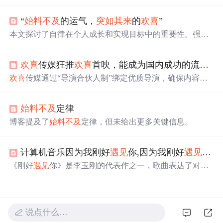
定义数组、获取数组元素、遍历数组、获取数组长度、截
取数组、替换元素、删除元素、追加元素以及在函数中使
“
始料不及
的运气，
突如其来
的
欢喜
”
用数组传参的方法。示例代码展示了各种操作的实现方
式。
本文探讨了自律在个人成长和实现目标中的重要性。强调
了自律不仅能够帮助人们克服诱惑，专注于长期目标，还
能提升个人的生活质量和职业成就。文章通过对比自律与
欢喜
传媒狂推
欢喜
首映，能成为国内成功的流媒体平台吗？
放纵的生活方式，阐述了自律如何塑造更高的人生高度。
欢喜
传媒通过“导演合伙人制”绑定优质导演，确保内容质
量，与各大平台合作设立“
欢喜
首映”专区，尝试线上线下
多渠道变现。尽管面临内容持续性、竞争激烈等问题，
欢
始料不及
定律
喜
传媒仍积极布局流媒体，以应对行业趋势变化。
博客提及了
始料不及
定律，但未给出更多关键信息。
计算机音乐因为我刚好
遇见
你,因为我刚好
遇见
你歌
《刚好
遇见
你》是李玉刚的代表作之一，歌曲表达了对生
命中重要
遇见
的感慨和珍视。歌词简单却深情，讲述了人
生的相遇与离别，以及这些经历带来的成长和回忆。这首
歌不仅是李玉刚音乐生涯的一个里程碑，也是他对粉丝和
生活中重要人物的感激之情的表达。
说点什么…