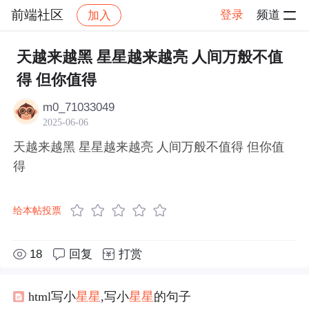
前端社区
登录
频道
加入
帖子详情
社区
前端社区
感慨
天越来越黑 星星越来越亮 人间万般不值
得 但你值得
m0_71033049
2025-06-06
天越来越黑 星星越来越亮 人间万般不值得 但你值
得
给本帖投票
18
回复
打赏
html写小
星星
,写小
星星
的句子