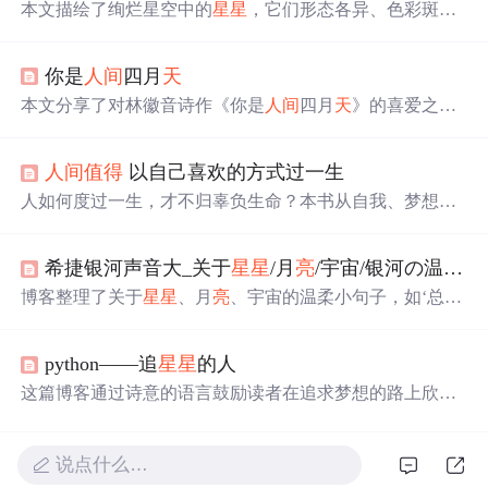
本文描绘了绚烂星空中的
星星
，它们形态各异、色彩斑
斓，既有宁静安详的星辰，也有划破夜空的流星。通过生
动的比喻和拟人手法，展现了夜空中
星星
的美丽景象。
你是
人间
四月
天
本文分享了对林徽音诗作《你是
人间
四月
天
》的喜爱之
情，这首诗以其独特的意象和温柔的情感描绘了春
天
的美
好景象。
人间
值得
以自己喜欢的方式过一生
人如何度过一生，才不归辜负生命？本书从自我、梦想、
爱情、幸福、苦难等方面探讨了这一生的终极问题，帮助
读者走出人生泥泞的时期，让你在认清生活真相后，仍然
希捷银河声音大_关于
星星
/月
亮
/宇宙/银河の温柔小句子
有热爱生活的勇气。书中娓娓道来的讲述，总有一句令你
豁然开朗，消解心头烦忧，感受生命的力量，让你意识到
博客整理了关于
星星
、月
亮
、宇宙的温柔小句子，如‘总有
“这是你自己的人生”，只要活出自己就会发现“
人间
值得
一
天
人间
日落和星光我只陪着你看’等，展现了浪漫的氛
”，未来岁月漫漫，依然
值得
期待。...
围，还提到若银河有声音的遐想，内容整理自网络。
python——追
星星
的人
这篇博客通过诗意的语言鼓励读者在追求梦想的路上欣赏
生活中的美好。博主分享了一段使用Python实现
星星
效果
的代码，旨在激励大家像
星星
一样发光发热。文章以优美
的图片和富有哲理的总结为
亮
点，提醒读者在忙碌中别忘
说点什么…
了享受生活，同时提供了获取完整项目源码的方式。