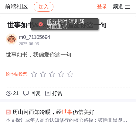
前端社区
登录
频道
加入
帖子详情
社区
前端社区
感慨
服务超时,请刷新
世事如书&#xff0c;我偏爱你这一句
页面重试
m0_71105694
2025-06-06
世事如书，我偏爱你这一句
给本帖投票
21
回复
打赏
历山河而知冷暖，经
世事
仍信美好
本文探讨成年人高阶认知修行的核心路径：破除非黑即白
的执念，接纳人性与
世事
的灰度；在直面苦难与冷暖后，
仍选择和解痛苦、相信美好。强调‘人间值得’并非无视现