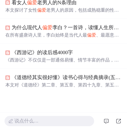
看女人
偏爱
老男人的N条理由
实之痛，而是清醒认知后的主动热爱；‘相信美好’是看透
阴暗后的本心坚守。核心聚焦于认知升级、心理韧性、情
本文探讨了女性
偏爱
老男人的原因，包括成熟稳重的性
绪调节与价值观锚定等信息技术时代亟需的心理底层能
格、稳定的经济基础、充裕的闲暇时间和丰富的经验等，
力。
同时指出这类男性在不同情境下可扮演多重角色。
为什么现代人
偏爱
李白？一首诗，读懂人生所有情绪
在所有盛唐诗人里，李白始终是当代人最
偏爱
、最愿意反
复品读的一位。不同于杜甫的沉郁写实、王维的清冷禅
意，李白的文字拥有一种跨越千年的“当代感”：得意时有
《西游记》的读后感4000字
万丈豪情，低谷时有自愈通透，独处时有温柔留白，远行
时有坦荡胸怀。根据。大众不再只背诵课本里的经典名
《西游记》不仅仅是一部通俗易懂、情节丰富的作品，它
句，更愿意挖掘小众、有质感、适配现代生活的李白诗
蕴含着作者对
世事
的深刻洞察和对生命的哲学思考。文中
句，用来安放日常情绪、记录生活瞬间。这也是李白诗词
通过讽刺社会现象，如官僚庇护、腐败问题，以及对人性
至今依旧火爆的核心原因：他写的从不是千年古诗，而是
《道德经其实很好懂》读书心得与经典摘录(五)道无
的揭示，如唐僧师徒的矛盾，展现了艺术中的“禅意”。同
每个人一生都会经历的起落、自由与温柔。
时，书中对佛道二教的客观描绘和仙妖界限的模糊，体现
本文对《道德经》第二章、第五章、第四十九章、第五十
了作者的理性与超然。通过对《西游记》的深度阅读，读
六章、第七十一章进行解读。阐述了矛盾转化、无为而
者能感受到作者的解脱和超然，以及对因果报应和修心养
治、有教无类、寡欲不争、正视缺点等观点，强调要客观
性的深刻理解。
看待事物，顺从规律，淡泊寡欲，反思自我，以达自在如
意。
说点什么…