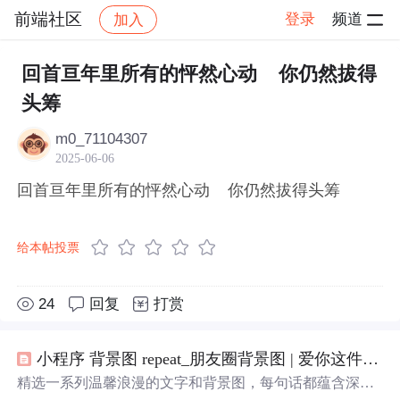
前端社区
登录
频道
加入
帖子详情
社区
前端社区
感慨
回首亘年里所有的怦然心动 你仍然拔得
头筹
m0_71104307
2025-06-06
回首亘年里所有的怦然心动 你仍然拔得头筹
给本帖投票
24
回复
打赏
小程序 背景图 repeat_朋友圈背景图 | 爱你这件事，没有解药
精选一系列温馨浪漫的文字和背景图，每句话都蕴含深