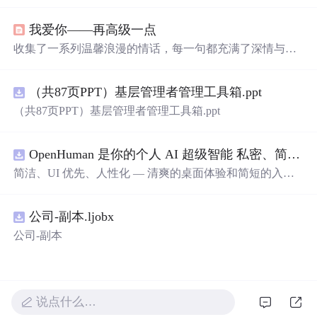
情，适合用作朋友圈背景或个人心情表达。这
里
有对爱情
细腻的描绘，也有对生活的温柔感悟。
我爱你——再高级一点
收集了一系列温馨浪漫的情话，每一句都充满了深情与爱
意，适合用来表达对心爱之人的感情。
（共87页PPT）基层管理者管理工具箱.ppt
（共87页PPT）基层管理者管理工具箱.ppt
OpenHuman 是你的个人 AI 超级智能 私密、简洁、极其强大
简洁、UI 优先、人性化 — 清爽的桌面体验和简短的入门
流程让你从安装到拥有一个可用的智能体仅需几次点击
——无需先配置，无需终端。智能体有一张脸：一个桌面
公司-副本.ljobx
吉祥物，会说话、能感知周围环境、可作为真实参与者加
入你的 Google Meet 会议、跨周记住你，即使你停止输入
公司-副本
后仍在后台持续思考。
说点什么…