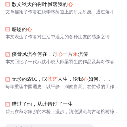
散文秋天的树叶飘落我的
心
文章描绘了作者在秋季林荫道上的所见所感，通过落叶的
飘零表达了内
心
的忧伤与无奈，展现了季节更替带给人们
的思考与感慨。
感恩的
心
本文表达了作者对生活中遇见的各种朋友的感激之情，无
论是朝夕相处还是萍水相逢，每一份友谊都值得珍惜。文
中还强调了友情的力量及其对人生的积极影响。
侠骨风流今何在，丹
心
一片
永
流传
本文回忆了一代武侠小说大师梁羽生的作品及其对作者成
长的影响。文中提到了梁羽生作品中的侠义精神和独特的
诗词运用，并表达了对其逝世的哀思。
无形的农民，叹
苍茫
人生，论我
心
如何。。。
每年重读中国通史，以平静、洞察自我。在忙碌的工作
中，借助《水手》这首歌，反思自己的处境。这篇文章探
讨了上班生活带来的压力、失去自我以及如何通过阅读和
错过了他，从此错过了一生
音乐找到内
心
的平静。
碧云在秋水家乡的木桥上漫步，清澈溪流与古老榕树静默
中透露出神秘与
苍茫
。《云水谣》描绘了一个关于碧云与
秋水难以相交的爱情故事，如同歌中所唱，云遥遥，水涛