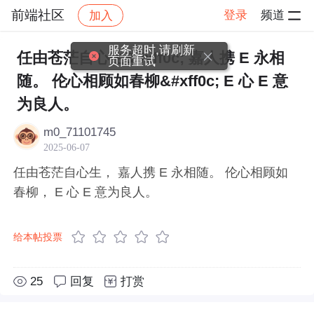
前端社区
登录
频道
加入
帖子详情
社区
前端社区
感慨
服务超时,请刷新
任由苍茫自心生&#xff0c; 嘉人携 E 永相
页面重试
随。 伦心相顾如春柳&#xff0c; E 心 E 意
为良人。
m0_71101745
2025-06-07
任由苍茫自心生， 嘉人携 E 永相随。 伦心相顾如
春柳， E 心 E 意为良人。
给本帖投票
25
回复
打赏