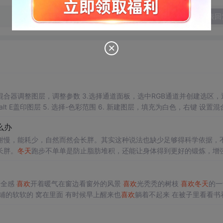
发表回
项的混合颜色带 7. 新建图层，填充为黑色，滤镜-像素化-点状化 8. 图像-调整-阈值 9. 将图层混合模式改为滤色 ...
么办
谢慢，能耗少，自然而然会长胖。其实这种说法也缺少足够得科学依据，
长胖。
冬天
跑步不单单是防止脂肪堆积，还能让身体得到更好的锻炼，增
朵中的血管本身就很细血流很小，加上冬季的低温血管收缩，会使得血管
安全感
喜欢
开着暖气在窗边看窗外的风景
喜欢
光秃秃的树枝
喜欢
冬天
铺的软软的 窝在里面 有时候早上醒来也
喜欢
躺着不起来 在被子里看看书
天
可以下雪 可以看雪景 光是想想就觉得很幸福了 当然了 在家没什么事的时候
披着厚厚的羽绒服穿着睡衣 泡一杯热咖啡或者喝一杯热牛奶 幸福感简直不要太强 与
夏天
相比
冬天
没有令人厌烦的蚊虫 没