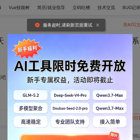
N
Vue技能树
简历/就业指导
立码吐槽
技术交流
BUG记
用AI写
服务超时,请刷新页面重试
天，我就喜欢夏天，看吧，你叫什么没关系
看吧，你叫什么没关系，主要是我喜欢你。
转发到动态
举报
写回
切换为时间