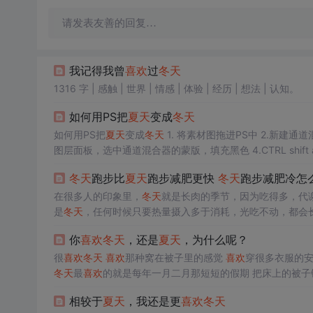
请发表友善的回复…
我记得我曾
喜欢
过
冬天
1316 字 | 感触 | 世界 | 情感 | 体验 | 经历 | 想法 | 认知。
如何用PS把
夏天
变成
冬天
如何用PS把
夏天
变成
冬天
1. 将素材图拖进PS中 2.新建通道混合器调整图层，调整参数 3.选择通道面板，选中RGB通道并创建选区，返回
图层面板，选中通道混合器的蒙版，填充黑色 4.CTRL shift alt E盖印图层 5. 选择-色彩范围 6. 新建图层，填充为白色，右键 设置混合选
冬天
跑步比
夏天
跑步减肥更快
冬天
跑步减肥冷怎
在很多人的印象里，
冬天
就是长肉的季节，因为吃得多，代
是
冬天
，任何时候只要热量摄入多于消耗，光吃不动，都会
疫力。
冬天
跑步减肥穿什么装备
冬天
跑步耳朵疼怎么办 耳
你
喜欢
冬天
，还是
夏天
，为什么呢？
收缩，使得血...
很
喜欢
冬天
喜欢
那种窝在被子里的感觉
喜欢
穿很多衣服的
冬天
最
喜欢
的就是每年一月二月那短短的假期 把床上的被子
手机 有时候无聊了望望窗外 浙江很少下雪 很羡慕北方的
冬
相较于
夏天
，我还是更
喜欢
冬天
就
喜欢