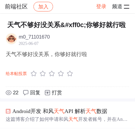
前端社区
登录
频道
加入
帖子详情
社区
前端社区
感慨
天气不够好没关系&#xff0c;你够好就行啦
m0_71101670
2025-06-07
天气不够好没关系，你够好就行啦
给本帖投票
22
回复
打赏
Android开发 和风
天气
API 解析
天气
数据
这篇博客介绍了如何申请和风
天气
开发者账号，并在Andro
id Studio中创建一个
天气
应用。作者详细阐述了新建Androi
d项目、添加依赖、引用和风
天气
SDK以及获取API数据的