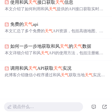
使用和风
天气
接口获取
天气
信息
步骤。还展示了创建布局、实体类以及请求
天气
数据的代
码片段。
本文介绍了如何利用和风
天气
提供的API接口获取实时
天
气
、未来7天
天气
和24小时
天气
预报。详细阐述了接口调用
的URL、参数设置以及返回数据的解析，包括温度、风
免费的
天气
api
向、湿度等多个关键气象指标，为开发
天气
相关应用提供
了实用指南。
本文汇总了多个免费的
天气
API资源，包括高德地图、中
国
天气
网及第三方提供的
天气
查询接口，详细介绍了各接
口的调用方式、参数设置及返回数据格式。
如何一步一步地获取和风
天气
的
天气
数据
本文详细介绍了和风
天气
API的使用方法，包括注册账
号、创建密钥、获取
天气
数据及城市查询的过程。对比多
种
天气
服务，和风
天气
以其合理的设计、广泛的城市覆
调用和风
天气
API获取
天气
实况
盖、准确的数据源及丰富的免费配额脱颖而出。
此博客介绍微信小程序通过和风
天气
获取当地
天气
实况的
方法。先获取地址信息，可采用经纬度或实物地址；接着
注册和风
天气
账号，创建应用获取key；查看文档明确参数
请求；最后在微信开发设置中填入API域名，发送request请
求，通过回调获取
天气
信息。
说点什么…