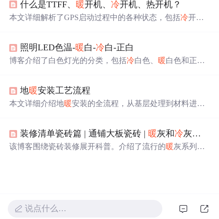
什么是TTFF、
暖
开机、
冷
开机、热开机？
之卒。
本文详细解析了GPS启动过程中的各种状态，包括
冷
开
机、
暖
开机、热开机的区别及其对应的定位时间。同时介
绍了GPS接收器的工作原理，以及如何通过保持最新数据
照明LED色温-
暖
白-
冷
白-正白
来提高定位速度。
博客介绍了白色灯光的分类，包括
冷
白色、
暖
白色和正白
色，阐述了它们在色温、亮度和适用范围上的区别。
冷
白
色温高、亮度亮，适用于办公场所；
暖
白色温低、较温
暖
地
暖
安装工艺流程
，适用于家庭等。还给出了不同颜色灯光对应的灯珠选型
及相关资料信息。
本文详细介绍地
暖
安装的全流程，从基层处理到材料进
场，再到具体安装步骤如分集水器安装、边界保温条铺
设、保温板铺设等，直至最后的工程验收。涉及关键工艺
装修清单瓷砖篇 | 通铺大板瓷砖 |
暖
灰和
冷
灰的主要区别 | 湿贴和干挂的适用场景和优缺点 | 选择广州瓷砖技巧
和技术要点，为地
暖
系统的正确安装提供指导。
该博客围绕瓷砖装修展开科普。介绍了流行的
暖
灰系列与
玉石色瓷砖规格，阐述
暖
灰和
冷
灰在色调、心理感受及应
用场景的区别。还对比湿贴和干挂的适用场景、优缺点，
给出选择建议。此外，分享选择广州瓷砖的技巧，以及瓷
砖色号的定义、分类、应用和注意事项。
说点什么…