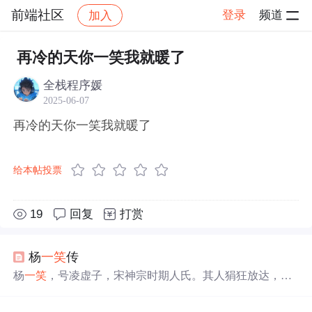
前端社区
登录
频道
加入
帖子详情
社区
前端社区
感慨
再冷的天你一笑我就暖了
全栈程序媛
2025-06-07
再冷的天你一笑我就暖了
给本帖投票
19
回复
打赏
杨
一笑
传
杨
一笑
，号凌虚子，宋神宗时期人氏。其人狷狂放达，行
事怪僻，学识博杂，每多奇谈异论。自述一生多舛，涉及
文学、武艺、商业及医学等多个领域，最终自撰良方，服