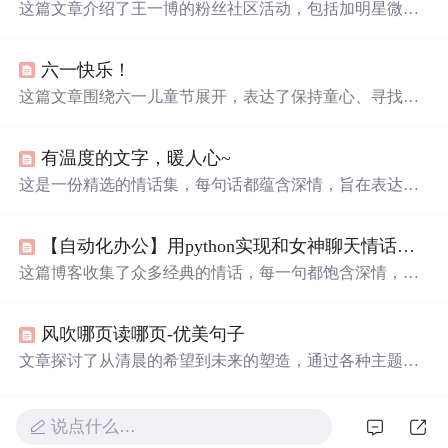
这篇文章介绍了王一博的粉丝社区活动，包括加明星微信
号、表白墙互动、王一博的知识测试、美图分享和角色解
析。粉丝们表达了深情的表白，并赞赏了他的演技。
六一快乐！
这篇文章围绕六一儿童节展开，表达了保持童心、寻找快
乐的主题。文中通过一系列温馨、
可
爱
的语句，唤起人们
对纯真年代的怀念，倡导在忙碌的生活中找寻简单的快
有温度的文字，暖人心~
乐，并希望读者能像孩子一样无拘无束地享受生活。
这是一份精选的情话集，每句话都蕴含深情，旨在表达对
另一半的
爱
意与珍惜。从
宇宙
星辰到人间烟火，用温柔的
话语编织浪漫，让人感受到
爱
情的美好与纯粹。
【自动化办公】用python实现和女神聊天情话对白，聊天机器人
这篇博客收集了众多经典的情话，每一句都饱含深情，从
不同的角度表达了
爱
意。从古诗词到现代流行歌词，从电
影台词到文学名著，这些情话如同一首首
爱
的颂歌，诉说
风吹哪页读哪页-优美句子
着对心上人的深深眷恋和无尽思念。无论是在寂静的夜晚
还是热闹的街头，它们都能触动心底最柔软的部分，让人
文章探讨了从清晨的希望到未来的塑造，通过各种主题如
感受到
爱
的力量和温暖。
勇敢、选择、
爱
情、读书和成长，揭示了生活中的挑战、
快乐和自由的重要性。,
说点什么…