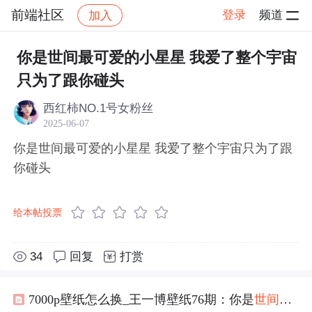
前端社区
登录
频道
加入
帖子详情
社区
前端社区
感慨
你是世间最可爱的小星星 我爱了整个宇宙
只为了跟你碰头
西红柿NO.1号女粉丝
2025-06-07
你是世间最可爱的小星星 我爱了整个宇宙只为了跟
你碰头
给本帖投票
34
回复
打赏
7000p壁纸怎么换_王一博壁纸76期：你是
世间
最
可