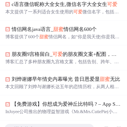
c语言微信昵称大全女生,微信名字大全女生
可爱
本文提供了一系列适合女生使用的
可爱
微信名字，包括阳
光活泼型和甜美
可爱
型等多种风格，同时还介绍了如何选
取独特的微信名字的方法。
情侣网名java语言_
甜蜜
情侣网名600个
博客提供了600个
甜蜜
情侣网名，如“你是我天使|你是我的
惡魔”“始于初见|止于终老”等，涵盖多种风格，能满足不同
情侣的需求。
朋友圈9宫格留白_
可爱
的朋友圈文案+配图，打包带走！
博客汇总了多种朋友圈九宫格文案，包括告别、跨年、王
者荣耀、生日、520表白等文案，还有一些有趣的日常文案
及
可爱
表述，为发朋友圈提供了丰富素材。
刘烨谢娜早年情史内幕曝光 昔日恩爱显
甜蜜
无比
本文回顾了刘烨与谢娜长达五年的恋情历程，从两人相识
相爱到最终分手的过程，包括他们在公众面前的
甜蜜
瞬间
及分手后的各自发展。
【免费游戏】你想成为爱神丘比特吗 ? – App Store小
InJoyee公司推出的物理益智游戏《Mr.&Mrs.CutiePie(小
可
爱
对对碰）》已上线。游戏包含四个场景，玩家需帮助被
分开的小
可爱
们克服障碍相聚。游戏操作简单，需收集
星