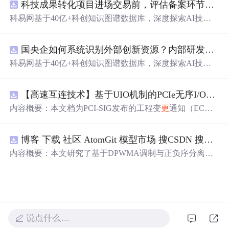
科技成果转化项目进场交易前，评估备案环节需要准备哪些材料？.docx
科易网基于40亿+科创知识图谱数据库，深度探索AI技术
在技术转移、成果转化、技术经纪、知识产权、产业创
新、科技招商等垂直领域的多样化应用场景，研究科技创
国央企如何系统识别外部创新资源？内部研发体系完善，但对外部高校、中小科技企业技术能力缺乏动态认知。.docx
新领域的AI+数智化解决方案，推动科技创新与产业创新
智能化发展。
科易网基于40亿+科创知识图谱数据库，深度探索AI技术
在技术转移、成果转化、技术经纪、知识产权、产业创
新、科技招商等垂直领域的多样化应用场景，研究科技创
【高速互连技术】基于UIO机制的PCIe无序I/O扩展：多路径架构下内存请求的高性能传输与排序控制方案设计
新领域的AI+数智化解决方案，推动科技创新与产业创新
智能化发展。
内容概要：本文档为PCI-SIG发布的工程变
更
通知（EC
N），介绍了名为“无序输入/输出（Unordered I/O, UIO）”
的新功能，旨在解决传统PCI/PCIe架构中严格的顺序传输
博客 下载 社区 AtomGit 模型市场 搜CSDN 搜索 AI 搜索 会员中心 创作中心 基于DPWMA调制与正负序分离的ANPC三电平并网逆变器前馈控制策略研究（Simulink仿真实现）
规则对多路径拓扑和高性能IO系统的限制。UIO基于Flit模
式，定义了一套新的TLP（事务层包）类型和规则，允许
内容概要：本文研究了基于DPWMA调制与正负序分离的
请求方（Requester）自主管理数据顺序，支持多路径路
ANPC三电平并网逆变器前馈控制策略，旨在解决传统三
由、提升系统效率并兼容现有生产者-消费者模型。文档详
电平逆变器存在的谐波含量高、电网不平衡工况适应性差
细说明了UIO
及动态响应速度不足等问题。通过采用有源中点箝位（AN
PC）三电平逆变器拓扑，结合双极性倍频脉宽调制（DPW
MA）、正负序分离锁相技术和电网电压前馈控制，构建
说点什么…
了一套一体化的高性能并网控制体系。该体系不仅优化了
逆变器的开关动作机制，改善了输出电压电流的谐波特