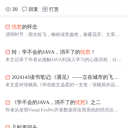
20
回复
打赏
忧愁
的怀念
清明时节，雨水纷飞，柳枝绿意盎然，春暖花开。文章通
过细腻的笔触描绘了清明节的美好景象，同时表达了对逝
去亲人的怀念之情。文中提及了清明时节的雨、生机勃勃
转：学不会的JAVA，消不了的
忧愁
！
的自然景观以及人们的情感变化，展现了清明节的双重意
义。
本文记录了作者从接触JAVA到深入学习的心路历程，分享
了自学JAVA过程中遇到的各种挑战及应对策略，探讨了JA
VA类、对象、类库等核心概念。
2024143读书笔记|《遇见》——立在城市的飞尘里，我们是一列
本文是对张晓风《华语散文温柔的一支笔：张晓风作品集
（共5册）》中《遇见》的读书笔记。书中文字温柔慈悲、
角度奇特，展现了生活、爱情、亲情等多方面感悟，如对
《学不会的JAVA，消不了的
忧愁
》之二
爱、时间、自然的思考，还有对小孩、母亲的细腻情感描
写，打开了看待事情的新角度。
作者从使用Visual FoxPro开发数据库应用系统的经历出
发，意识到在网络计算时代VFP的局限性，并决定学习Jav
a，一种优秀的网络编程语言。文章回顾了作者的学习背景
几时再回头
和动机。