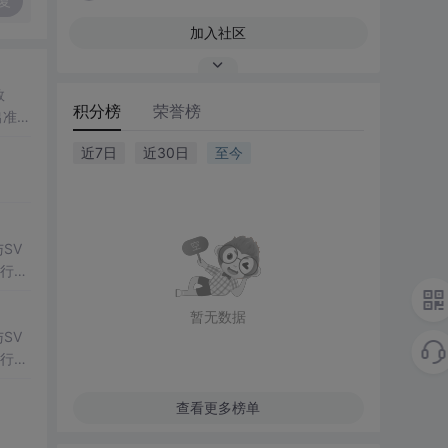
复
加入社区
数
积分榜
荣誉榜
出准确
常方
近7日
近30日
至今
SV
行np
项目
暂无数据
SV
行np
项目
查看更多榜单