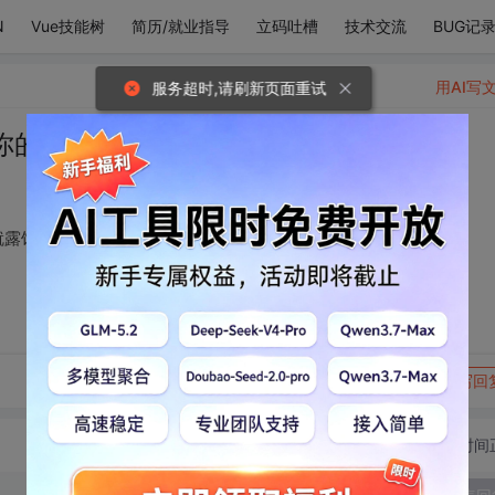
N
Vue技能树
简历/就业指导
立码吐槽
技术交流
BUG记
用AI写
服务超时,请刷新页面重试
你的喜欢，一不小心就露馅了
就露馅了
转发到动态
举报
写回
切换为时间