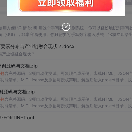
发表回
，使用方便! 详 情 说 明 用这个手写数字识别系统，你可以轻松地识别手写
（GUI），非常容易使用。你只需要将手写数字输入系统，它将立即给
、工作还是日常生活，都能为你提供快速和准确的识别服务。它是一个非
素分布与产业链融合现状？.docx
与产业链融合现状？
.0-原创源码与文档.zip
P
包
含完整源码、3项自动化测试、可复现合成示例、离线HTML、JSON与
能清单、MIT License及原创与授权声明。解压后进入project目录，执
，也可通过本地静态服务器打开网页。运行时零第三方依赖，不
包
含热点产品或开源
.0-原创源码与文档.zip
。适合前端开发、AI应用工程、测试审计和课程实践。
P
包
含完整源码、3项自动化测试、可复现合成示例、离线HTML、JSON与
能清单、MIT License及原创与授权声明。解压后进入project目录，执
，也可通过本地静态服务器打开网页。运行时零第三方依赖，不
包
含热点产品或开源
29-FORTINET.out
。适合前端开发、AI应用工程、测试审计和课程实践。