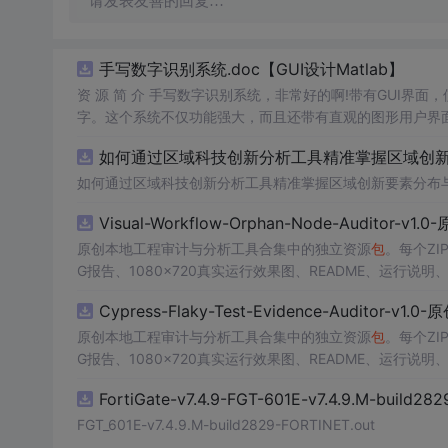
请发表友善的回复…
手写数字识别系统.doc【GUI设计Matlab】
资 源 简 介 手写数字识别系统，非常好的啊!带有GUI界面
字。这个系统不仅功能强大，而且还带有直观的图形用户界面
的识别结果。这个系统可以在各种场景中使用，无论是学校
如何通过区域科技创新分析工具精准掌握区域创新要
便和实用的工具，你一定会
喜欢
它的！
如何通过区域科技创新分析工具精准掌握区域创新要素分布
Visual-Workflow-Orphan-Node-Auditor-v1
原创本地工程审计与分析工具合集中的独立资源
包
。每个ZI
G报告、1080×720真实运行效果图、README、运行说明、功
m test验证算法，执行npm run report生成报告
Cypress-Flaky-Test-Evidence-Auditor-v1
源码、Logo、官方截图、论文、生产日志或其他受限素材
原创本地工程审计与分析工具合集中的独立资源
包
。每个ZI
G报告、1080×720真实运行效果图、README、运行说明、功
m test验证算法，执行npm run report生成报告
FortiGate-v7.4.9-FGT-601E-v7.4.9.M-build28
源码、Logo、官方截图、论文、生产日志或其他受限素材
FGT_601E-v7.4.9.M-build2829-FORTINET.out