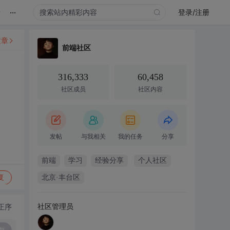
...
录
登录/注册
文章
前端社区
316,333
60,458
社区成员
社区内容
发帖
与我相关
我的任务
分享
前端
学习
经验分享
个人社区
复
北京·丰台区
社区管理员
正序