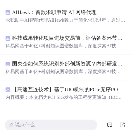
括查看数据库和表的大小、索引信息、磁盘路径，解决主
键冲突，监控当前SQL任务，检查连接数，设置最大连接
AIHawk：首款求职申请 AI 网络代理
数，执行SQL文件以及进行表空间回收。通过这些技巧，
可以有效地管理和优化数据库性能。
求职助手AI智能代理AIHawk致力于简化求职过程，通过自
动化职位申请流程。借助人工智能，它能够帮助用户以定
制化的方式申请多个职位。
科技成果转化项目进场交易前，评估备案环节需要准备哪些材料？.docx
科易网基于40亿+科创知识图谱数据库，深度探索AI技术
在技术转移、成果转化、技术经纪、知识产权、产业创
新、科技招商等垂直领域的多样化应用场景，研究科技创
国央企如何系统识别外部创新资源？内部研发体系完善，但对外部高校、中小科技企业技术能力缺乏动态认知。.docx
新领域的AI+数智化解决方案，推动科技创新与产业创新
智能化发展。
科易网基于40亿+科创知识图谱数据库，深度探索AI技术
在技术转移、成果转化、技术经纪、知识产权、产业创
新、科技招商等垂直领域的多样化应用场景，研究科技创
【高速互连技术】基于UIO机制的PCIe无序I/O扩展：多路径架构下内存请求的高性能传输与排序控制方案设计
新领域的AI+数智化解决方案，推动科技创新与产业创新
智能化发展。
内容概要：本文档为PCI-SIG发布的工程变更通知（EC
N），介绍了名为“无序输入/输出（Unordered I/O, UIO）”
的新功能，旨在解决传统PCI/PCIe架构中严格的顺序传输
规则对多路径拓扑和高性能IO系统的限制。UIO基于Flit模
式，定义了一套新的TLP（事务层包）类型和规则，允许
说点什么…
请求方（Requester）自主管理数据顺序，支持多路径路