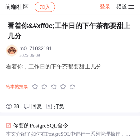
前端社区
登录
频道
加入
帖子详情
社区
前端社区
感慨
看着你&#xff0c;工作日的下午茶都要甜上
几分
m0_71032191
2025-06-09
看着你，工作日的下午茶都要甜上几分
给本帖投票
28
回复
打赏
你要的PostgreSQL命令
本文介绍了如何在PostgreSQL中进行一系列管理操作，包