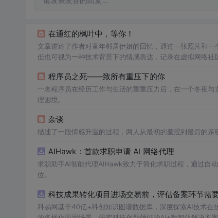
请发表友善的回复…
在通红的枫叶中，等你！
文章讲述了作者对童年邻居伊姐的回忆，通过一张照片和一
但也可视为一种技术背景下的情感表达，记录在虚拟网络社
程序员之死——致所有重压下的你
一名程序员在经历工作与生活的重重压力后，在一个冬夜与
理困境。
杂谈
描述了一段情感升温的过程，两人从最初的羞涩到最后的亲
AIHawk：首款求职申请 AI 网络代理
求职助手AI智能代理AIHawk致力于简化求职过程，通过
位。
科技成果转化项目进场交易前，评估备案环节需要准
科易网基于40亿+科创知识图谱数据库，深度探索AI技术
的多样化应用场景，研究科技创新领域的AI+数智化解决方