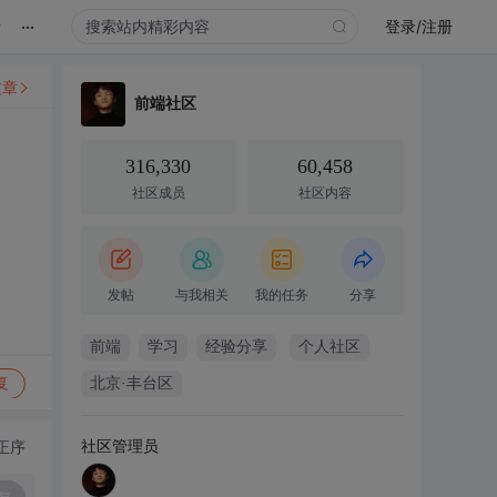
...
录
登录/注册
文章
前端社区
316,330
60,458
社区成员
社区内容
发帖
与我相关
我的任务
分享
前端
学习
经验分享
个人社区
复
北京·丰台区
社区管理员
正序