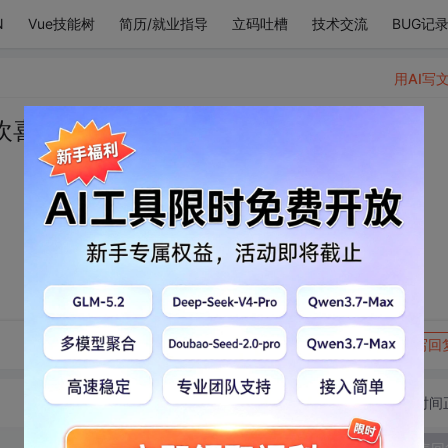
N
Vue技能树
简历/就业指导
立码吐槽
技术交流
BUG记
用AI写
欢喜，冲进我的世界
转发到动态
举报
写回
切换为时间