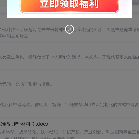
发表回
个枫叶挂件，唤起对过去在枫树林中的欢乐时光的怀念。虽然主题偏重情
区中的真实故事。
女友发生争执，最终做出了令人痛心的选择。本文揭示了现代都市人面临
密无间，充满了甜蜜与温馨。
自动化职位申请流程。借助人工智能，它能够帮助用户以定制化的方式申请
备哪些材料？.docx
在技术转移、成果转化、技术经纪、知识产权、产业创新、科技招商等垂直
案，推动科技创新与产业创新智能化发展。