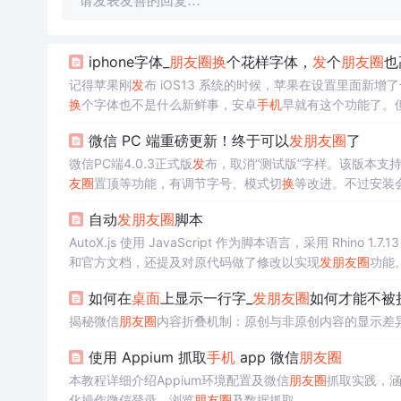
请发表友善的回复…
iphone字体_
朋友圈
换
个花样字体，
发
个
朋友圈
也
记得苹果刚
发
布 iOS13 系统的时候，苹果在设置里面新增了
换
个字体也不是什么新鲜事，安卓
手机
早就有这个功能了。
能更
换
体统字体。在之前也有说过Adobe公司在 APP St
微信 PC 端重磅更新！终于可以
发
朋友圈
了
想...
微信PC端4.0.3正式版
发
布，取消“测试版”字样。该版本支持W
友圈
置顶等功能，有调节字号、模式切
换
等改进。不过安装会
自动
发
朋友圈
脚本
AutoX.js 使用 JavaScript 作为脚本语言，采用 Rhin
和官方文档，还提及对原代码做了修改以实现
发
朋友圈
功能
如何在
桌面
上显示一行字_
发
朋友圈
如何才能不被
揭秘微信
朋友圈
内容折叠机制：原创与非原创内容的显示差
使用 Appium 抓取
手机
app 微信
朋友圈
本教程详细介绍Appium环境配置及微信
朋友圈
抓取实践，涵
化操作微信登录、浏览
朋友圈
及数据抓取。