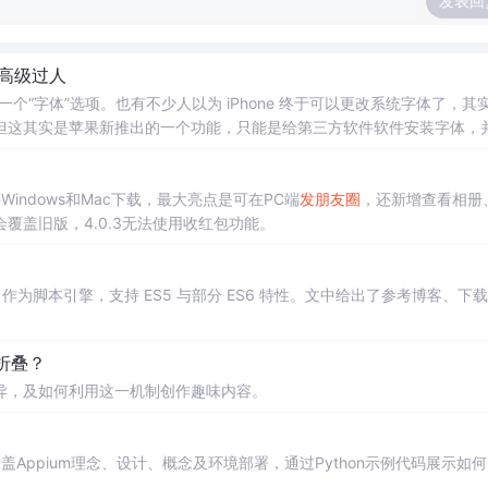
发表回
高级过人
一个“字体”选项。也有不少人以为 iPhone 终于可以更改系统字体了，其
但这其实是苹果新推出的一个功能，只能是给第三方软件软件安装字体，
ore 上架了一款字体软件，可以为PS、PPT等软件使用，但是只能美区使用
indows和Mac下载，最大亮点是可在PC端
发
朋友圈
，还新增查看相册
覆盖旧版，4.0.3无法使用收红包功能。
o 1.7.13 作为脚本引擎，支持 ES5 与部分 ES6 特性。文中给出了参考博客、下
。
折叠？
异，及如何利用这一机制创作趣味内容。
盖Appium理念、设计、概念及环境部署，通过Python示例代码展示如