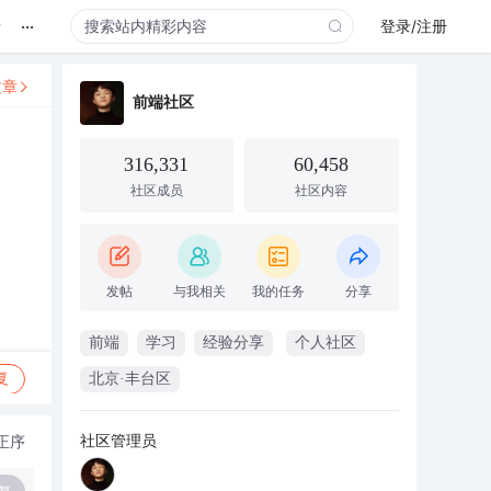
...
录
登录/注册
文章
前端社区
316,331
60,458
社区成员
社区内容
发帖
与我相关
我的任务
分享
前端
学习
经验分享
个人社区
复
北京·丰台区
社区管理员
正序