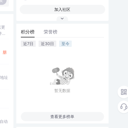
复
加入社区
实更
积分榜
荣誉榜
并不
，我们
近7日
近30日
至今
、
朋
载地址
暂无数据
查看更多榜单
何自动