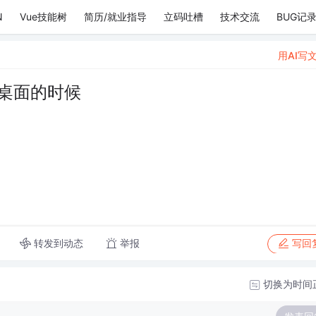
N
Vue技能树
简历/就业指导
立码吐槽
技术交流
BUG记
用AI写
桌面的时候
转发到动态
举报
写回
切换为时间