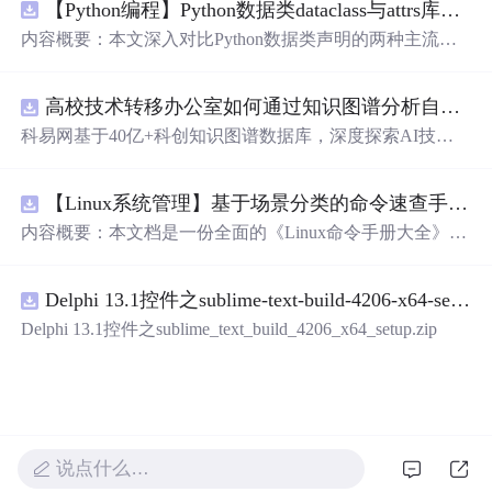
【Python编程】Python数据类dataclass与attrs库对比
内容概要：本文深入对比Python数据类声明的两种主流方
案，重点分析dataclasses模块（PEP 557）与attrs第三方库在
功能覆盖、性能开销、扩展生态上的差异。文章从样板代
高校技术转移办公室如何通过知识图谱分析自身成果转化瓶颈？.docx
码（boilerplate）消除出发，详解@dataclass装饰器的frozen/
unsafe_hash/order/slot参数语义、field()函数的默认值工厂与
科易网基于40亿+科创知识图谱数据库，深度探索AI技术
元数据配置、以及__post_init__的初始化后处理钩子。通过
在技术转移、成果转化、技术经纪、知识产权、产业创
代码示例展示attrs的validators验证器、converters类型转换
新、科技招商等垂直领域的多样化应用场景，研究科技创
器、以及auto_attribs的PEP 526注解兼容模式，同时介绍catt
【Linux系统管理】基于场景分类的命令速查手册：涵盖文件处理、权限管理、网络配置及系统监控的全场景操作指南
新领域的AI+数智化解决方案，推动科技创新与产业创新
rs的序列化/反序列化适配、Pydantic的BaseModel运行时校
智能化发展。
内容概要：本文档是一份全面的《Linux命令手册大全》，
验增强、以及marshmallow的Schema显式定义，最后给出在
系统性地整理了日常运维与开发中常用的Linux命令，按实
配置对象、DTO传输、领域模型等场景下的数据类选型建
际应用场景分为22个类别，涵盖文件操作、文本处理、系
议与版本兼容性策略。 m.czqysy.com m.cxs666.com cananke
Delphi 13.1控件之sublime-text-build-4206-x64-setup.zip
统管理、网络配置、安全防火墙、容器虚拟化等核心领
yy.com btcxxm.com www.csd4zlyh.com
域。每个命令均提供简洁的作用说明和典型用法示例，并
Delphi 13.1控件之sublime_text_build_4206_x64_setup.zip
标注权限要求（如root或普通用户）、发行版差异及注意事
项，部分内容还包含延伸工具和最佳实践建议。附录中提
供了常见故障排查流程和高危命令警示，帮助用户高效、
安全地使用Linux系统。; 适合人群：具备基本Linux使用经
验的开发者、运维工程师和技术支持人员，尤其适合工作1
-3年需提升实操能力的技术人员；也适合作为资深用户的
说点什么…
速查参考手册。; 使用场景及目标：①快速查找并掌握各类