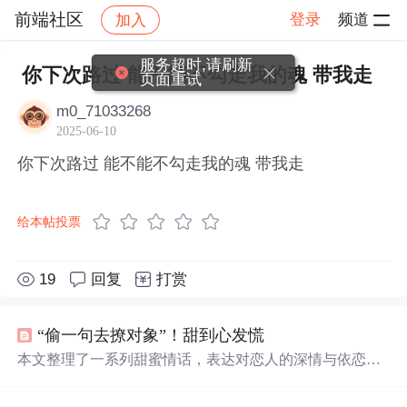
前端社区
登录
频道
加入
帖子详情
社区
前端社区
感慨
服务超时,请刷新
你下次路过 能不能不勾走我的魂 带我走
页面重试
m0_71033268
2025-06-10
你下次路过 能不能不勾走我的魂 带我走
给本帖投票
19
回复
打赏
“偷一句去撩对象”！甜到心发慌
本文整理了一系列甜蜜情话，表达对恋人的深情与依恋，
涵盖心动瞬间、日常思念与共度余生的向往，语言温馨浪
漫，适合用于情感交流与表白场景。