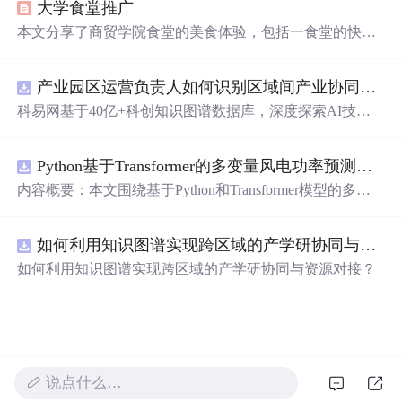
大学食堂推广
本文分享了商贸学院食堂的美食体验，包括一食堂的快
餐、瓦罐饭、炸鸡、奶茶，以及二食堂的特色如螺狮粉、
刀削面和麻辣烫。食堂不仅提供丰富口味，更营造家的温
产业园区运营负责人如何识别区域间产业协同机会？.docx
馨，是学生们的味蕾天堂。
科易网基于40亿+科创知识图谱数据库，深度探索AI技术
在技术转移、成果转化、技术经纪、知识产权、产业创
新、科技招商等垂直领域的多样化应用场景，研究科技创
Python基于Transformer的多变量风电功率预测研究
新领域的AI+数智化解决方案，推动科技创新与产业创新
智能化发展。
内容概要：本文围绕基于Python和Transformer模型的多变
量风电功率预测展开研究，重点针对短期风电功率预测任
务。研究采用深度学习中的Transformer架构，引入风速、
如何利用知识图谱实现跨区域的产学研协同与资源对接？.docx
温度、湿度等多种气象及运行变量作为输入特征，构建高
精度预测模型。为进一步提升预测的稳健性与可靠性，研
如何利用知识图谱实现跨区域的产学研协同与资源对接？
究结合近端梯度算法求解LASSO分位数回归，优化模型在
不确定性环境下的输出表现，增强预测结果的置信区间估
计能力。该技术是机器学习与新能源领域深度融合的典型
应用，旨在提高风电并网的稳定性与电网调度的科学性。;
适合人群：具备Python编程基础，熟悉主流深度学习框架
（如PyTorch或TensorFlow）的研究生、科研人员，以及从
说点什么…
事新能源发电预测、电力系统调度、智能电网优化等相关