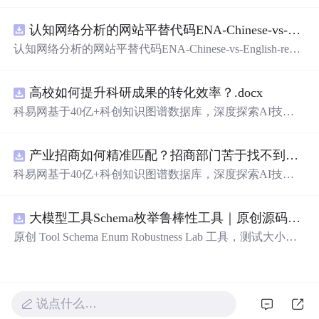
在技术转移、成果转化、技术经纪、知识产权、产业创
新、科技招商等垂直领域的多样化应用场景，研究科技创
认知网络分析的网站平替代码ENA-Chinese-vs-English-reproducible.zip
新领域的AI+数智化解决方案，推动科技创新与产业创新
智能化发展。
认知网络分析的网站平替代码ENA-Chinese-vs-English-repro
ducible.zip
高校如何提升科研成果的转化效率？.docx
科易网基于40亿+科创知识图谱数据库，深度探索AI技术
在技术转移、成果转化、技术经纪、知识产权、产业创
新、科技招商等垂直领域的多样化应用场景，研究科技创
产业招商如何精准匹配？招商部门苦于找不到符合产业链补链强链方向的目标企业怎么办？.docx
新领域的AI+数智化解决方案，推动科技创新与产业创新
智能化发展。
科易网基于40亿+科创知识图谱数据库，深度探索AI技术
在技术转移、成果转化、技术经纪、知识产权、产业创
新、科技招商等垂直领域的多样化应用场景，研究科技创
大模型工具Schema枚举鲁棒性工具｜原创源码+测试+离线报告
新领域的AI+数智化解决方案，推动科技创新与产业创新
智能化发展。
原创 Tool Schema Enum Robustness Lab 工具，测试大小
写、别名、未知枚举、空值与多语言取值对工具参数校验
和修复的影响。压缩包包含完整源码、3 项自动化测试、
可复现合成示例、离线 HTML/JSON/SVG 报告、1080×720
真实运行效果图、README、运行说明、功能清单、MIT
说点什么…
License 及原创与授权声明。运行时零第三方依赖，不包含