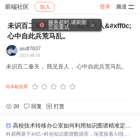
前端社区
登录
频道
加入
帖子详情
社区
前端社区
感慨
服务超时,请刷新
未识百二秦关&#xff0c; 既见良人&#xff0c;
页面重试
心中自此兵荒马乱。
asdf7637
2025-06-10
未识百二秦关， 既见良人， 心中自此兵荒马乱。
给本帖投票
20
回复
打赏
高校技术转移办公室如何利用知识图谱精准定位产业需求与技术适配点？.docx
科易网基于40亿+科创知识图谱数据库，深度探索AI技术