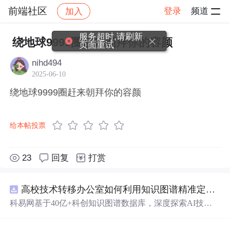
前端社区
登录
频道
加入
帖子详情
社区
前端社区
感慨
服务超时,请刷新
绕地球9999圈赶来朝拜你的容颜
页面重试
nihd494
2025-06-10
绕地球9999圈赶来朝拜你的容颜
给本帖投票
23
回复
打赏
高校技术转移办公室如何利用知识图谱精准定位产业需求与技术适配点？.docx
科易网基于40亿+科创知识图谱数据库，深度探索AI技术
在技术转移、成果转化、技术经纪、知识产权、产业创
新、科技招商等垂直领域的多样化应用场景，研究科技创