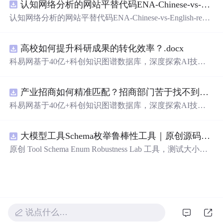
认知网络分析的网站平替代码ENA-Chinese-vs-English-reproducible.zip
新领域的AI+数智化解决方案，推动科技创新与产业创新
智能化发展。
认知网络分析的网站平替代码ENA-Chinese-vs-English-repro
ducible.zip
高校如何提升科研成果的转化效率？.docx
科易网基于40亿+科创知识图谱数据库，深度探索AI技术
在技术转移、成果转化、技术经纪、知识产权、产业创
新、科技招商等垂直领域的多样化应用场景，研究科技创
产业招商如何精准匹配？招商部门苦于找不到符合产业链补链强链方向的目标企业怎么办？.docx
新领域的AI+数智化解决方案，推动科技创新与产业创新
智能化发展。
科易网基于40亿+科创知识图谱数据库，深度探索AI技术
在技术转移、成果转化、技术经纪、知识产权、产业创
新、科技招商等垂直领域的多样化应用场景，研究科技创
大模型工具Schema枚举鲁棒性工具｜原创源码+测试+离线报告
新领域的AI+数智化解决方案，推动科技创新与产业创新
智能化发展。
原创 Tool Schema Enum Robustness Lab 工具，测试大小
写、别名、未知枚举、空值与多语言取值对工具参数校验
和修复的影响。压缩包包含完整源码、3 项自动化测试、
可复现合成示例、离线 HTML/JSON/SVG 报告、1080×720
真实运行效果图、README、运行说明、功能清单、MIT
License 及原创与授权声明。运行时零第三方依赖，不包含
说点什么…
热点产品或开源项目源码、Logo、官方截图、论文、生产
日志或其他受限素材。