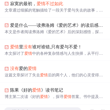
寂寞的最初，
爱情
不过如此
文章通过细腻的笔触描绘了一段关于爱与失去的故事，讲
述了在时间的流转中，
爱情
从温润变得讽刺，从风花雪月
的泡沫到孤独的青衣掩面拭泪，最终回到寂寞的最初。文
爱是什么——读弗洛姆《爱的艺术》的读后感作文3000字
中交织着爱恨交加的情感，以及对过往承诺的怀念和对未
来的迷茫。文章以诗意的语言展现了
爱情
的复杂性和人生
本文是作者阅读弗洛姆《爱的艺术》后的深刻感悟，探讨
的无常。
了
爱情
的本质并非简单的对象选择，而是个人能力的体
现。文章提出
爱情
首先是“给”，而非“得”，并阐述了父母
爱情
里
没有
谁对谁错,只有爱与不爱！
的两种不同风格的爱对孩子的影响，强调爱是一门需要修
炼的艺术。通过对自我和对方的了解，才能实现真正的尊
本文探讨了
爱情
中的各种复杂情感与人生抉择，从平行线
重和关怀，形成成熟的
爱情
观。
般的陪伴到流星般的激情，再到平凡生活中的相濡以沫，
表达了对
爱情
深刻的理解与感悟。
没有
爱的
爱情
这篇文章探讨了失去
爱情
后的两个人，他们的心灵变得空
洞，彼此间的感情只剩下痛苦和疲惫。在无爱的束缚与疏
离中，他们试图在冰冷现实中找寻温情，但爱已逝去不再
陈果《好的
爱情
》读书笔记
回来。,
博主第二次读《好的
爱情
》，探寻
爱情
答案。书中提及
爱
情
应从爱自己开始，实现自我人生。还阐述了
爱情
的要
素，如激情、理解、践行，强调真挚
爱情
是‘我们’的诞