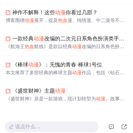
者》第三季、《刀剑神域》第三季Part2、《高分少女》第
二季、《七大罪》第三季、《我的英雄学院》第四季等，
神作不解释！这些
动漫
你看过几部？
涵盖了沙雕、
热血
、侦探、恋爱等多个主题。
博客围绕
动漫
展开，提及
热血
漫、纯情漫、中二漫等不同
类型
动漫
，虽未详细介绍内容，但聚焦
动漫
这一信息技术
无关领域外的热门话题。
一款经典
动漫
改编的二次元日系角色扮演类手游——航海王
《航海王
热血
航线》是款以经典
动漫
改编的日系角色扮演
游戏，3D引擎打造，高度还原角色与剧情。路飞作为力系
输出角色，拥有控制、伤害、AOE等多元化技能，如【橡
《棒球
动漫
》：无愧的青春·棒球1号位
皮·机关枪】、【橡皮·抓】和【橡皮·攻城炮】。技能连招
如【橡皮·机关枪】+四段普攻+【橡皮·抓】+【橡皮·攻城
本文推荐了多部经典的棒球主题
动漫
作品，包括《钻石王
炮】，适合竞技场和副本。伙伴搭配推荐鳄鱼、烟鬼等，
牌》、《超智游戏》和《棒球大联盟》等，涵盖了
热血
、
提供远程伤害和控制。加点优先级为暴击>防御>生命>攻
智慧对决及成长励志等多种风格。
击，推荐使用【誓死捍卫名刀系列】和【被称为“暴君”】
《盛世财神》主题
动漫
的战意卡组，提升战力。
《盛世财神》原是一款游戏，现计划转型为
动漫
。故事分
为三部：《财神前传》讲述天界财神的运财童子下凡的经
历；《草根菜根》讲述两位
主角
在人间的奋斗历程；《道·
道·道》则讲述二人求仙之路及最终选择。
说点什么…