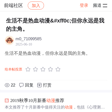
前端社区
登录
频道
加入
帖子详情
社区
前端社区
感慨
生活不是热血动漫&#xff0c;但你永远是我
的主角。
m0_71099585
2025-06-10
生活不是热血动漫，但你永远是我的主角。
给本帖投票
22
回复
打赏
2019秋季10月新番
动漫
推荐
本文推荐了十月新番中值得关注的
动漫
，包括《心理测量