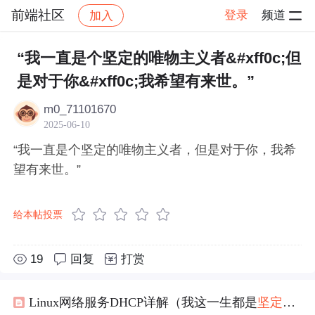
前端社区
登录
频道
加入
帖子详情
社区
前端社区
感慨
“我一直是个坚定的唯物主义者&#xff0c;但
是对于你&#xff0c;我希望有来世。”
m0_71101670
2025-06-10
“我一直是个坚定的唯物主义者，但是对于你，我希
望有来世。”
给本帖投票
19
回复
打赏
Linux网络服务DHCP详解（我这一生都是
坚定
不移