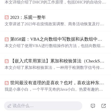
本文详细介绍了DHCP的工作原理，包括DHCP的自动分
配、手动分配和动态分配方式，以及DHCP中继的配置。
通过实验展示了如何在Linux上配置DHCP服务器，实现自
2023：乐观一整年
动获取IP和根据MAC地址固定IP地址的功能。此外，还探
讨了DHCP配置文件中的关键术语和配置示例。最后，通
文章讲述了2023年在疫情政策调整、商务活动恢复及行业
过实验模拟了DHCP中继的应用，确保不同VLAN的设备
复苏的背景下，特别是技术领域如高精度定位系统的进
能获取到IP地址。
步，对个人和企业都带来乐观的展望。作者提及自身公司
第058篇：VBA之向数组中写数据和从数组中取数据
产品的研发进展，并以个人经历赋予这一年特殊的意义，
表达了
坚定
的乐观主义态度。
本文介绍了使用VBA进行数组操作的方法，包括向数组写
入数据、从数组读取数据等实用技巧。通过具体示例展示
了如何利用VBA实现数组的初始化、循环写入及读取等操
【嵌入式常用算法】累加和校验算法（CheckSum算法）
作。
本文介绍了累加和校验算法，一种用于检测数字信号传输
错误的简单方法。在嵌入式系统中，由于成本和性能限
制，常采用这种算法来确保数据传输的准确性。发送方通
世间最没有道理的是喜欢？也对，喜欢这种东西讲道理做什么 （小康小白）
过计算所有数据的累加和并取反得到校验值，接收方再对
收到的数据进行累加，如果加1后结果为0，则数据传输无
我是小康小白，一个平平无奇的Java小白。热爱有趣的文
误。提供的C语言代码示例展示了算法的实现过程。
字，生活和远方。 个人博客：https://blog.csdn.net/weixin_45
791445 有问题欢迎QQ联系：1059320343 （记得备注CSD
N） 个人微信公众号：小康小白 纵使相思， 难相见。 情
说点什么…
深不知， 言从何处起。 -------小康小白 -------观《请吃红小