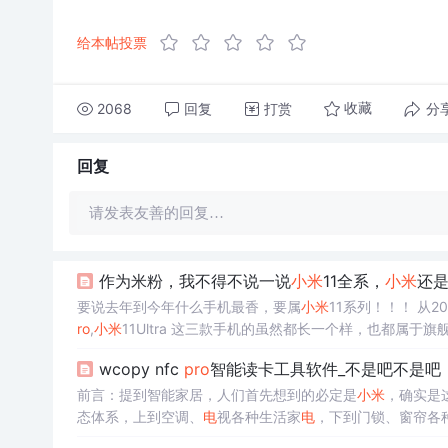
给本帖投票
2068
回复
打赏
分
收藏
回复
请发表友善的回复…
作为米粉，我不得不说一说
小米
11全系，
小米
还
要说去年到今年什么手机最香，要属
小米
11系列！！！ 从20
ro
,
小米
11Ultra 这三款手机的虽然都长一个样，也都属于
9的区间，所以这篇博文，我想给大家略略的谈一谈这三款
wcopy nfc
pro
智能读卡工具软件_不是吧不是吧
到右依次是
小米
11，
小米
11
Pro
,
小米
11Ultra， 三款机
前言：提到智能家居，人们首先想到的必定是
小米
，确实是
态体系，上到空调、
电
视各种生活家
电
，下到门锁、窗帘各
品牌销额、单品销额冠军的成绩，可见市场对
小米
智能门锁