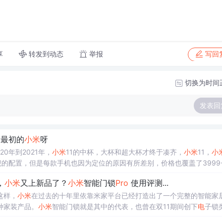
转发到动态
举报
享
写回
切换为时间
发表回
是最初的
小米
呀
20年到2021年，
小米
11的中杯，大杯和超大杯才终于凑齐，
小米
11，
小
旗舰的配置，但是每款手机也因为定位的原因有所差别，价格也覆盖了3999-
手机的
区别
。 首先必然要展示一下这三款手机的样子啦 首先我们可以看到从左
，
小米
又上新品了？
小米
智能门锁
Pro
使用评测...
型的长宽相同，厚度略有差异。从外观上可以看出
这样，
小米
在过去的十年里依靠米家平台已经打造出了一个完整的智能家
种家装产品。
小米
智能门锁就是其中的代表，也曾在双11期间创下
电
子锁
产品的认可。今天水母就带来了
小米
智能门锁的全新升级产品
小米
智能门