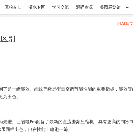
...
互粉交友
灌水专区
学习交流
源码资源
美图展览馆
用AI写
么区别
达到了超一级能效。能效等级是衡量空调节能性能的重要指标，能效等
更为出色。
为先进。巨省电Pro配备了最新的直流变频压缩机，具有更高的制冷
术虽同样出色，但在性能上略逊一筹。