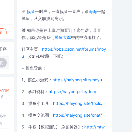
🎉
摸鱼
一时爽，一直摸鱼一直爽；跟
海海
一起
摸鱼，从入职摸到离职。
🎁 如果你是在上班时间看到了这句话，恭喜
复
你，你已经是我们
摸鱼大军
中的中流砥柱了。
正序
社区主页：
https://bbs.csdn.net/forums/moy
u
（ctrl+D收藏一下吧）
复
⭐️ 摸鱼导航：
1、摸鱼小游戏：
https://haiyong.site/moyu
米
11
P
2、学习资料：
https://haiyong.site/doc/
699
3、摸鱼小工具：
https://haiyong.site/tools/
4、摸鱼交流圈：
https://haiyong.site/chat/
居生
类目
5、牛客【模拟面试、刷题神器】:
http://mtw.
锁
Pro