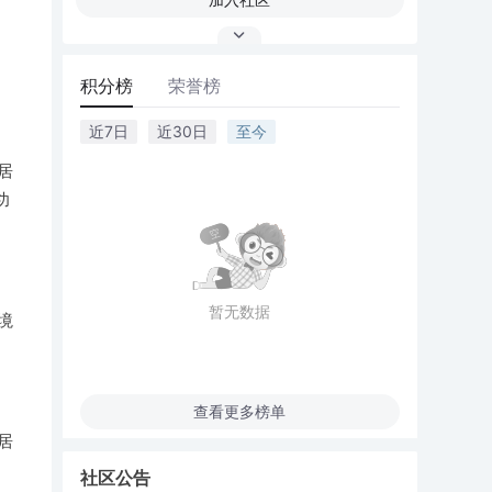
积分榜
荣誉榜
近7日
近30日
至今
居
功
暂无数据
境
查看更多榜单
居
社区公告