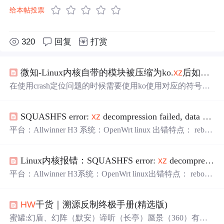
给本帖投票
320
回复
打赏
微知-Linux内核自带的模块被压缩为ko.
xz
后如何恢复成不压缩版本？（
在使用crash定位问题的时候需要使用ko使用对应的符号信
息。直接用ko.
xz
无法正确加载。需要恢复成ko文件。本文
介绍如何解压缩。
SQUASHFS error:
xz
decompression failed, data probably corrupt
平台：Allwinner H3 系统：OpenWrt linux 出错特点： reboo
t 后概率出现，下次启动又正常。 log : [ 1.781438] Key type
dns_resolver registered [ 1.785824] Registering SWP/SWPB em
Linux内核报错：SQUASHFS error:
xz
decompression failed, data probably corrupt
ulation handler [ 1.795843] hctosys: unable ...
平台：Allwinner H3系统：OpenWrt linux出错特点： reboot
后概率出现，下次启动又正常。
HW
干货｜溯源反制终极手册(精选版)
蜜罐:幻盾、幻阵（默安）谛听（长亭）蜃景（360）有